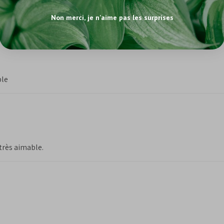
Non merci, je n'aime pas les surprises
ble
très aimable.