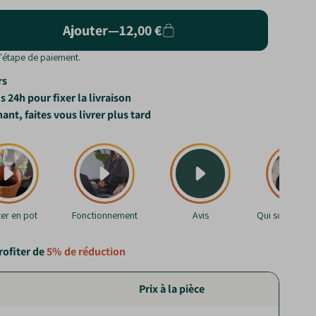
Ajouter
—
12,00 €
l'étape de paiement.
rs
 24h pour fixer la livraison
, faites vous livrer plus tard
ter en pot
Fonctionnement
Avis
Qui sommes-n
rofiter de
5%
de réduction
Prix à la pièce