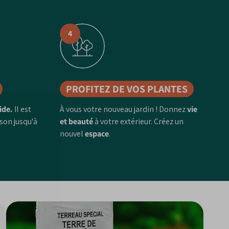
4
PROFITEZ DE VOS PLANTES
ide.
Il est
À vous votre nouveau jardin ! Donnez
vie
ison jusqu'à
et beauté
à votre extérieur. Créez un
nouvel
espace
.