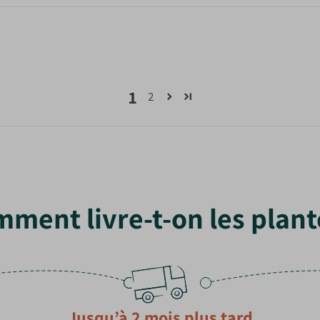
1
2
ment livre-t-on les plant
Jusqu’à 2 mois plus tard