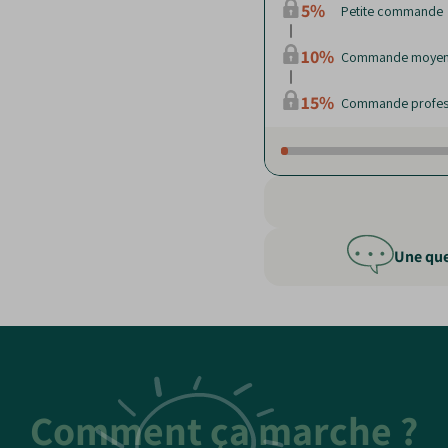
5%
Petite commande
10%
Commande moye
15%
Commande profes
Une que
Comment ça marche ?