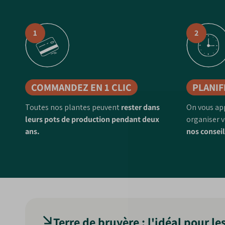
1
2
COMMANDEZ EN 1 CLIC
PLANIF
Toutes nos plantes peuvent
rester dans
On vous ap
leurs pots de production pendant deux
organiser v
ans.
nos conseil
Terre de bruyère : l'idéal pour le