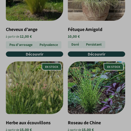
Cheveux d’ange
Fétuque Amigold
12,00 €
10,00 €
à partir de
Doré
Persistant
Peu d'arrosage
Polyvalence
Découvrir
Découvrir
EN STOCK
EN STOCK
Herbe aux écouvillons
Roseau de Chine
15,00 €
15,00 €
à partir de
à partir de