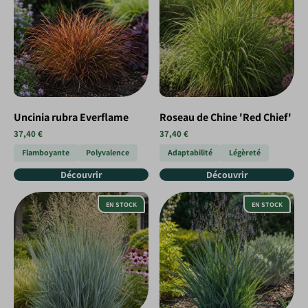
Uncinia rubra Everflame
Roseau de Chine 'Red Chief'
37,40 €
37,40 €
Flamboyante
Polyvalence
Adaptabilité
Légèreté
Découvrir
Découvrir
EN STOCK
EN STOCK