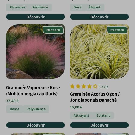
Plumeuse
Résilience
Doré
Élégant
Découvrir
Découvrir
EN STOCK
EN STOCK
1 avis
Graminée Vaporeuse Rose
(Muhlenbergia capillaris)
Graminée Acorus Ogon /
Jonc japonais panaché
37,40 €
15,00 €
Dense
Polyvalence
Attrayant
Eclatant
Découvrir
Découvrir