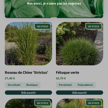
37,40 €
Bleutée
Unique
Non merci, je n'aime pas les surprises
Luminosité
Rusticité
Découvrir
Découvrir
EN STOCK
EN STOCK
Roseau de Chine 'Strictus'
Fétuque verte
37,40 €
10,70 €
Occultant
Rustique
Persistant
Polyvalence
Découvrir
Découvrir
EN STOCK
EN STOCK