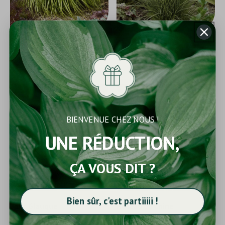
Laîche d'Oshima
Laîche
15,00 €
15,00 €
Couvre-sol
Dense
Entretien minimal
Lumineux
Découvrir
Découvrir
EN STOCK
BIENVENUE CHEZ NOUS !
UNE RÉDUCTION,
ÇA VOUS DIT ?
Bien sûr, c'est partiiiii !
Jonc Glauque
Roseau de Chine
'Cosmopolitan'
15,00 €