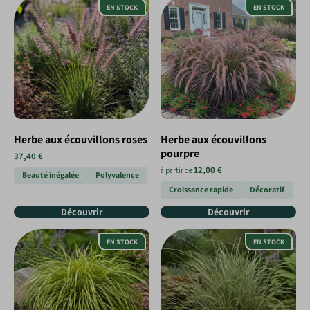
EN STOCK
EN STOCK
Herbe aux écouvillons roses
Herbe aux écouvillons
pourpre
37,40 €
12,00 €
à partir de
Beauté inégalée
Polyvalence
Croissance rapide
Décoratif
Découvrir
Découvrir
EN STOCK
EN STOCK