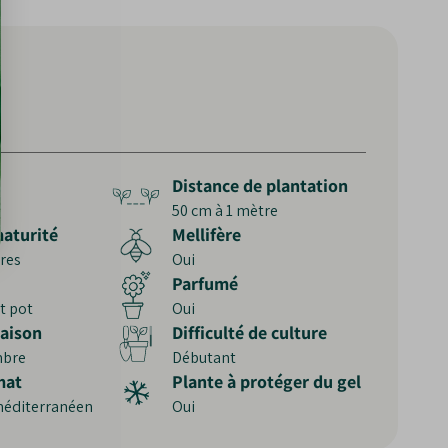
Distance de plantation
50 cm à 1 mètre
aturité
Mellifère
res
Oui
Parfumé
et pot
Oui
raison
Difficulté de culture
mbre
Débutant
mat
Plante à protéger du gel
méditerranéen
Oui