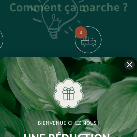
Comment ça marche ?
3
IEZ LA LIVRAISON
LIVRÉ EN 1 À 3 JOURS
pelle dans les 24h pour
Bénéficiez d’une livraison rap
otre livraison.
Et vous donner
possible de planifier une livra
s.
deux mois plus tard.
BIENVENUE CHEZ NOUS !