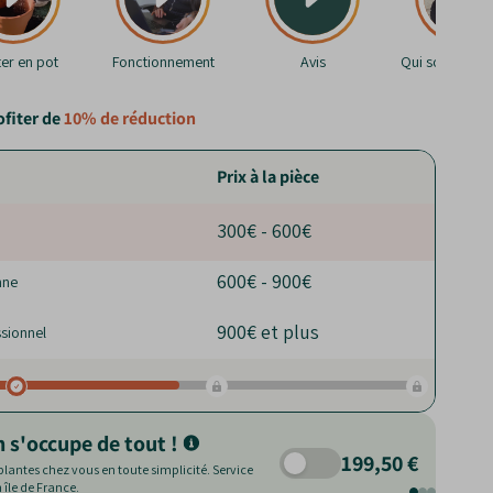
ter en pot
Fonctionnement
Avis
Qui sommes-n
fiter de
10%
de réduction
Prix à la pièce
300€ - 600€
600€ - 900€
nne
900€ et plus
sionnel
n s'occupe de tout !
199,50 €
plantes chez vous en toute simplicité. Service
île de France.