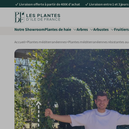
Livraison offerte à partir de 400€ d'achat
Livraison entre 1 et 3 jours
au
contenu
Notre Showroom
Plantes de haie
Arbres
Arbustes
Fruitiers
Accueil
>
Plantes méditerranéennes
>
Plantes méditerranéennes résistantes au