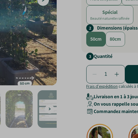
Spécial
Beauté naturelle raffinée
Dimensions (épaiss
2
50cm
80cm
Quantité
3
Frais d'expédition
calculés à 
Livraison en 1 à 3 jou
On vous rappelle sous
Commandez maintenant