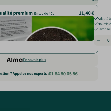
qualité premium
11,40 €
26,60 €
15,10 €
| Sac de 250 L
| En sac de 40L
Adapté à
Nourrit le
Nourrit l
Réduit le
Limite la 
Favorise
mauvaise
En savoir plus
01 84 80 65 86
stion ? Appelez nos experts :