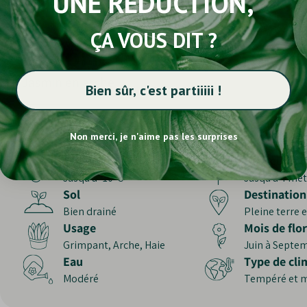
UNE RÉDUCTION,
ÇA VOUS DIT ?
Propriétés des plantes
Jasmin en arche
Bien sûr, c'est partiiiii !
Exposition
Feuillage
Non merci, je n'aime pas les surprises
Soleil
Persistant
Rusticité
Hauteur à m
Jusqu’à -10°C
Jusqu’à 4 mèt
Sol
Destination
Bien drainé
Pleine terre 
Usage
Mois de flo
Grimpant, Arche, Haie
Juin à Septe
Eau
Type de cli
Modéré
Tempéré et 