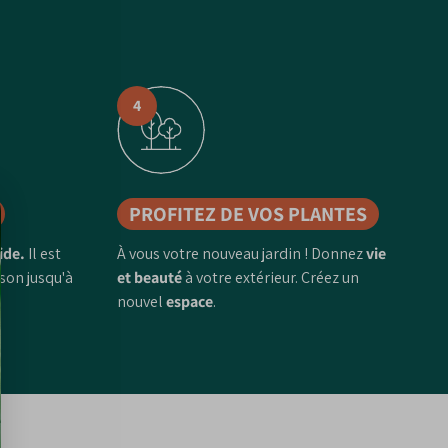
4
PROFITEZ DE VOS PLANTES
ide.
Il est
À vous votre nouveau jardin ! Donnez
vie
ison jusqu'à
et beauté
à votre extérieur. Créez un
nouvel
espace
.