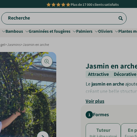
Plus de
17 000 clients satisfaits
Recherche
Bambous
Graminées et fougères
Palmiers
Oliviers
Plantes m
 gel
>
Jasmins
>
Jasmin en arche
Jasmin en arch
Attractive
Décorative
Le
jasmin en arche
ajout
créant une belle structur
Voir plus
Floraison abondant
Facilité d'entretien
:
Formes
1
Esthétique élégante
Tuteur
En p
Prêt à être palissé
Écran f