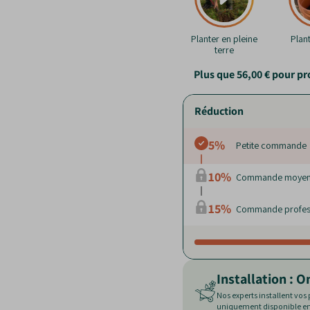
Planter en pleine
Plan
terre
Plus que
56,00 €
pour pro
Réduction
5%
Petite commande
10%
Commande moye
15%
Commande profes
Installation : O
Nos experts installent vos 
uniquement disponible en 