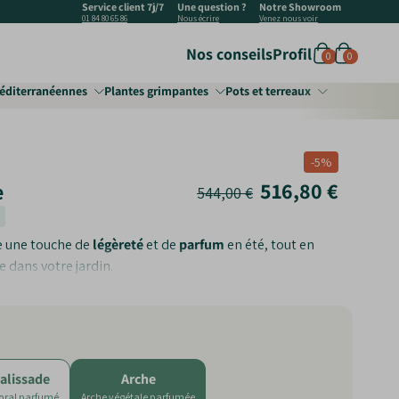
Service client 7j/7
Une question ?
Notre Showroom
01 84 80 65 86
Nous écrire
Venez nous voir
Nos conseils
Profil
0
0
éditerranéennes
Plantes grimpantes
Pots et terreaux
‐
5
%
516,80 €
e
544,00 €
e une touche de
légèreté
et de
parfum
en été, tout en
e dans votre jardin.
e
: Des fleurs blanches et parfumées tout au long de l'été.
 Peu exigeant, il nécessite peu de taille.
: Parfait pour créer une belle entrée ou une pergola.
alissade
Arche
loral parfumé
Arche végétale parfumée