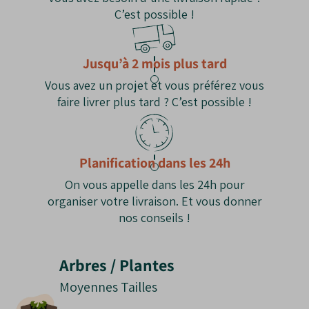
nombreux climats.
C’est possible !
Les Inconvénients du Cerisier ‘Napoléon’
Pollinisation croisée nécessaire
: Nécessite
Jusqu’à 2 mois plus tard
la proximité d’un autre cerisier compatible.
Vous avez un projet et vous préférez vous
Sensibilité aux oiseaux
: Les fruits peuvent
faire livrer plus tard ? C’est possible !
être picorés à maturité.
Taille d’entretien
: Indispensable pour une
production régulière.
Planification dans les 24h
On vous appelle dans les 24h pour
organiser votre livraison. Et vous donner
nos conseils !
Arbres / Plantes
Moyennes Tailles