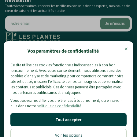
Toutes les semaines, recevez les meilleurs conseils de nos experts, nos coups de
cœur de saison et les actualités du site
×
1 chemin du pont de la planche,
Vos paramètres de confidentialité
77124 Chauconin-Neufmontiers
01 84 80 65 86
Ce site utilise des cookies fonctionnels indispensables à son bon
fonctionnement. Avec votre consentement, nous utilisons aussi des
contact@planteidf.fr
cookies d'analyse et de marketing pour comprendre comment notre
À propos
site est utilisé, mesurer l'efficacité de nos campagnes et personnaliser
les contenus et publicités. Ces données peuvent être partagées avec
Livraison
Les plantes
nos partenaires publicitaires et analytiques.
CGV
Vous pouvez modifier vos préférences à tout moment, ou en savoir
Arbustes
Mentions Légales & Confidentialité
Informations pratiques
plus dans notre
politique de confidentialité
.
Fruitiers
Conditions d'utilisation
Conseils
Notre Showroom
Politique de Remboursement
Location
Blog
Tout accepter
Contact
Voir les options
Designé & Developpé par
Moon Moon Shopify Agency