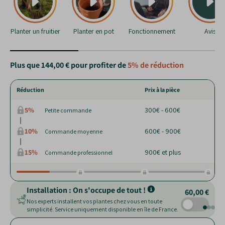
Planter un fruitier
Planter en pot
Fonctionnement
Avis
Plus que
144,00 €
pour profiter de
5%
de réduction
Réduction
Prix à la pièce
5%
300€ - 600€
Petite commande
10%
600€ - 900€
Commande moyenne
15%
900€ et plus
Commande professionnel
Installation : On s'occupe de tout !
60,00 €
Nos experts installent vos plantes chez vous en toute
simplicité. Service uniquement disponible en île de France.