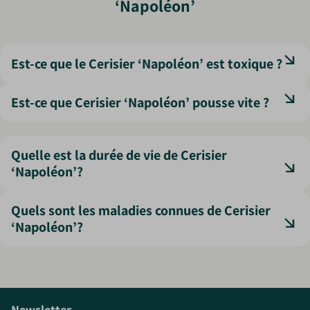
‘Napoléon’
Est-ce que le Cerisier ‘Napoléon’ est toxique ?
Non toxique pour les humains, mais les noyaux ne
Est-ce que Cerisier ‘Napoléon’ pousse vite ?
doivent pas être ingérés en grande quantité.
Moyenne à rapide selon les conditions ; l’arbre atteint sa
taille adulte en 8 à 10 ans.
Quelle est la durée de vie de Cerisier
‘Napoléon’?
Un cerisier bien entretenu peut vivre entre 25 et 40 ans,
Quels sont les maladies connues de Cerisier
avec une production régulière pendant de longues
‘Napoléon’?
années.
Sensible à la moniliose et aux pucerons. Des tailles
aérées et des traitements naturels limitent les risques.
Newsletter