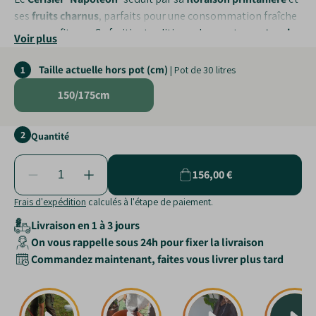
ses
fruits charnus
, parfaits pour une consommation fraîche
ou en confitures. Ce fruitier traditionnel apporte une
touche
Voir plus
gourmande et décorative
au jardin.
Taille actuelle hors pot (cm)
1
| Pot de 30 litres
Production généreuse
: récolte abondante de cerises
bicolores sucrées.
150/175cm
Saveur unique
: chair ferme, douce et légèrement
croquante.
2
Quantité
Atout ornemental
: floraison blanche spectaculaire au
printemps.
156,00 €
Frais d'expédition
calculés à l'étape de paiement.
Livraison en 1 à 3 jours
On vous rappelle sous 24h pour fixer la livraison
Commandez maintenant, faites vous livrer plus tard