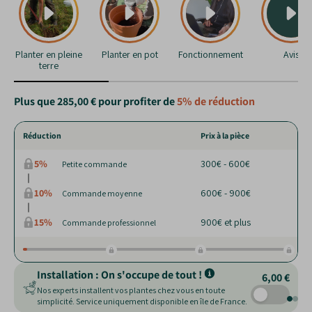
Planter en pleine
Planter en pot
Fonctionnement
Avis
terre
Plus que
285,00 €
pour profiter de
5%
de réduction
Réduction
Prix à la pièce
5%
300€ - 600€
Petite commande
10%
600€ - 900€
Commande moyenne
15%
900€ et plus
Commande professionnel
Installation : On s'occupe de tout !
6,00 €
Nos experts installent vos plantes chez vous en toute
simplicité. Service uniquement disponible en île de France.