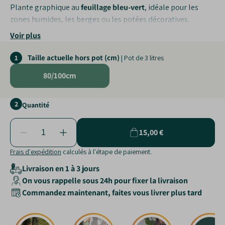
Plante graphique au
feuillage bleu-vert
, idéale pour les
zones humides, les berges ou les potées décoratives.
Voir plus
Tolère très bien les
sols détrempés
et humides.
Apporte une
touche moderne
grâce à ses tiges droites et
Taille actuelle hors pot (cm)
1
| Pot de 3 litres
bleutées.
Nécessite
peu d’entretien
et résiste bien aux maladies.
80/100cm
2
Quantité
15,00 €
Frais d'expédition
calculés à l'étape de paiement.
Livraison en 1 à 3 jours
On vous rappelle sous 24h pour fixer la livraison
Commandez maintenant, faites vous livrer plus tard