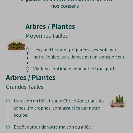
particulièrement pendant les premières
considérés comme esthétiquement
nos conseils !
semaines après la plantation pour assurer
attrayants pour tous les jardiniers ou
une bonne reprise.
paysagistes, limitant ainsi son utilisation
Arbres / Plantes
dans certains types d'aménagements.
Difficulté de gestion
: En raison de sa
Moyennes Tailles
capacité à former des touffes denses et de
ses racines robustes, le Jonc Glauque peut
Les palettes sont préparées avec soin par
être difficile à contrôler ou à éliminer une
notre équipe, puis livrées par un transporteur.
fois établi, nécessitant des efforts
supplémentaires de gestion pour éviter
Vigilance optimale pendant le transport.
Arbres / Plantes
qu'il ne devienne trop dominant.
Grandes Tailles
Livraison en IDF et sur la Côte d’Azur, dans les
zones limitrophes, sont assurées par notre
équipe.
Dépôt autour de votre maison ou allée.