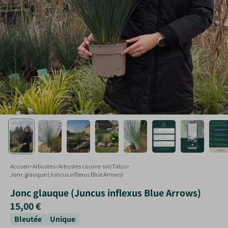
Touffe
Plantes taillées
Formes spéciales
Arbustes en jardinières
Accueil
>
Arbustes
>
Arbustes couvre-sol/Talus
>
Jonc glauque (Juncus inflexus Blue Arrows)
Jonc glauque (Juncus inflexus Blue Arrows)
15,00 €
Bleutée
Unique