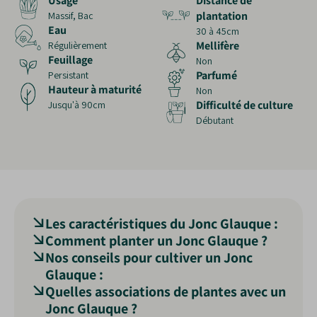
Usage
Distance de
plantation
Massif, Bac
Eau
30 à 45cm
Mellifère
Régulièrement
Feuillage
Non
Parfumé
Persistant
Hauteur à maturité
Non
Difficulté de culture
Jusqu'à 90cm
Débutant
Les caractéristiques du Jonc Glauque :
Comment planter un Jonc Glauque ?
Le
Jonc Glauque (Juncus inflexus)
est une
Nos conseils pour cultiver un Jonc
plante vivace appartenant à la famille des
En pot ou en jardinière :
Glauque :
Juncacées. Il se caractérise par ses tiges
Quelles associations de plantes avec un
Choix du pot
: Sélectionnez un pot ou une
rigides, cylindriques et d'un
Emplacement
: Choisissez un endroit
vert bleuté
ou
Jonc Glauque ?
jardinière
avec des trous de drainage.