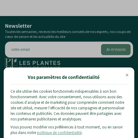
Newsletter
Toutes les semaines, recevez les meilleurs conseils de nos experts, nos coups de
cœur de saison et les actualités du site
×
1 chemin du pont de la planche,
Vos paramètres de confidentialité
77124 Chauconin-Neufmontiers
01 84 80 65 86
Ce site utilise des cookies fonctionnels indispensables à son bon
fonctionnement. Avec votre consentement, nous utilisons aussi des
contact@planteidf.fr
cookies d'analyse et de marketing pour comprendre comment notre
À propos
site est utilisé, mesurer l'efficacité de nos campagnes et personnaliser
les contenus et publicités. Ces données peuvent être partagées avec
Livraison
Les plantes
nos partenaires publicitaires et analytiques.
CGV
Vous pouvez modifier vos préférences à tout moment, ou en savoir
Arbustes
Mentions Légales & Confidentialité
Informations pratiques
plus dans notre
politique de confidentialité
.
Fruitiers
Conditions d'utilisation