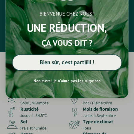
PROFITEZ DE VOS PLANTES
BIENVENUE CHEZ NOUS !
À vous votre nouveau jardin ! Donnez
vie et beauté
à votre
UNE RÉDUCTION,
extérieur. Créez un nouvel
espace
.
ÇA VOUS DIT ?
Bien sûr, c'est partiiiii !
Propriétés des plantes
Non merci, je n'aime pas les surprises
Jonc glauque (Juncus inflexus Blue Arrows)
Exposition
Destination
Soleil, Mi-ombre
Pot / Pleine terre
Rusticité
Mois de floraison
Jusqu'à -34.5°C
Juillet à Septembre
Sol
Type de climat
Frais et humide
Tous