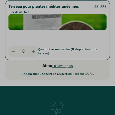
12,00 €
28,00 €
Terreau pour plantes méditerranéennes
Paillage de chanvre
| Sac de 250 L
Nour
| Sac de 40 litres
jard
Rédui
pert
Limit
proli
des
mauv
herb
Quantité recommandée
(1L de plante = 1L de
Quantité recommandée
(Couvre 3 m²)
terreau)
En savoir plus
01 84 80 65 86
Une question ? Appelez nos experts :
Static
content