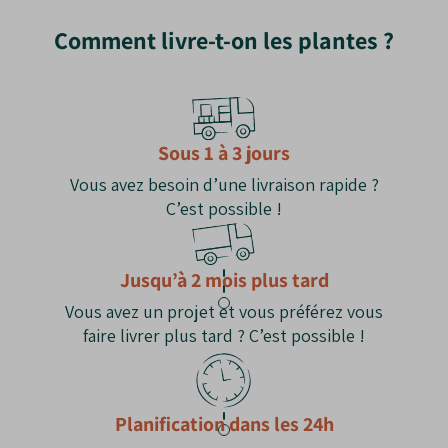
Polyvalent
: Utilisation en isolé, massif ou
Comment livre-t-on les plantes ?
haie.
Rustique
: Adapté aux climats variés sans
soin excessif.
Les Inconvénients du Pin sylvestre en tige
Sous 1 à 3 jours
Croissance lente
: Demande de la patience
Vous avez besoin d’une livraison rapide ?
pour atteindre sa taille adulte.
C’est possible !
Racine pivotante
: Rend la transplantation
difficile une fois installé.
Jusqu’à 2 mois plus tard
Vous avez un projet et vous préférez vous
faire livrer plus tard ? C’est possible !
Planification dans les 24h