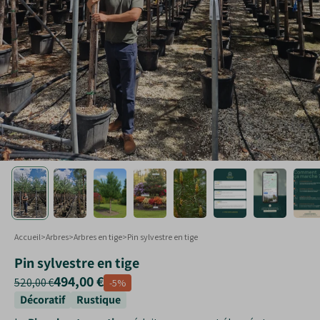
Touffe
Plantes taillées
Formes spéciales
Arbustes en jardinières
Accueil
>
Arbres
>
Arbres en tige
>
Pin sylvestre en tige
Pin sylvestre en tige
494,00 €
520,00 €
‐
5
%
Décoratif
Rustique