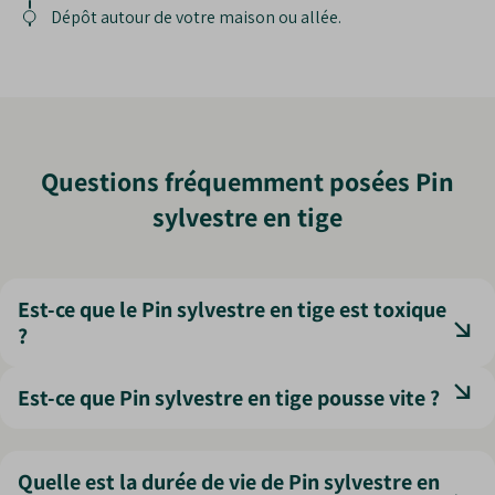
Dépôt autour de votre maison ou allée.
Questions fréquemment posées Pin
sylvestre en tige
Est-ce que le Pin sylvestre en tige est toxique
?
Non toxique pour l’homme ni pour les animaux
Est-ce que Pin sylvestre en tige pousse vite ?
domestiques.
Sa croissance est assez lente, mais régulière, environ 30
cm par an.
Quelle est la durée de vie de Pin sylvestre en