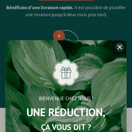
Bénéficiez d’une livraison rapide.
Il est possible de planifier
une livraison jusqu'à deux mois plus tard.
4
PROFITEZ DE VOS PLANTES
À vous votre nouveau jardin ! Donnez
vie et beauté
à votre
extérieur. Créez un nouvel
espace
.
BIENVENUE CHEZ NOUS !
UNE RÉDUCTION,
ÇA VOUS DIT ?
Propriétés des plantes