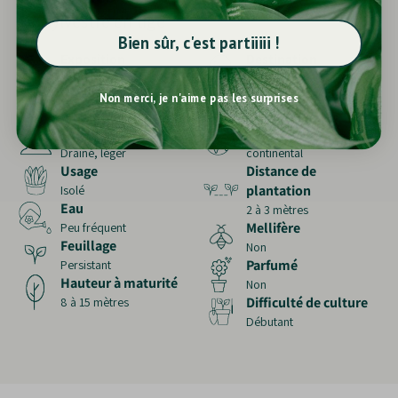
Pin sylvestre en tige
Bien sûr, c'est partiiiii !
Exposition
Destination
Soleil
Pleine terre
Rusticité
Mois de floraison
Non merci, je n'aime pas les surprises
Jusqu’à -30°C
printemps
Sol
Type de climat
Drainé, léger
continental
Usage
Distance de
plantation
Isolé
Eau
2 à 3 mètres
Mellifère
Peu fréquent
Feuillage
Non
Parfumé
Persistant
Hauteur à maturité
Non
Difficulté de culture
8 à 15 mètres
Débutant