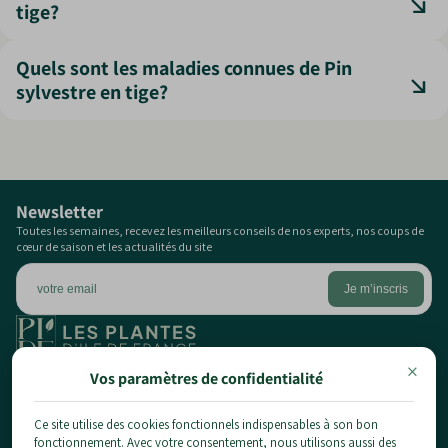
tige?
Le Pin sylvestre peut vivre plus de 200 ans en conditions
Quels sont les maladies connues de Pin
favorables.
sylvestre en tige?
Peut être touché par les scolytes ou la rouille. Un sol sain
et un bon entretien préviennent ces problèmes.
Newsletter
Toutes les semaines, recevez les meilleurs conseils de nos experts, nos coups de
cœur de saison et les actualités du site
×
1 chemin du pont de la planche,
Vos paramètres de confidentialité
77124 Chauconin-Neufmontiers
01 84 80 65 86
Ce site utilise des cookies fonctionnels indispensables à son bon
fonctionnement. Avec votre consentement, nous utilisons aussi des