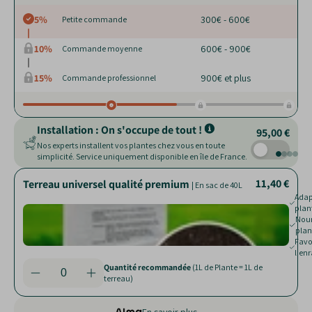
5%
300€ - 600€
Petite commande
10%
600€ - 900€
Commande moyenne
15%
900€ et plus
Commande professionnel
Installation : On s'occupe de tout !
95,00 €
Nos experts installent vos plantes chez vous en toute
simplicité. Service uniquement disponible en île de France.
11,40 €
17,10 €
37,05 €
9,50 €
Terreau universel qualité premium
Billes d'argile
Pot Milano
|
| Pot allant de 25 à 220 L
| Sac de 10 L et 45 L
| En sac de 40L
Facil
Adap
drai
plan
Nourr
Aère
plan
terr
Rédui
Favo
nuisi
l'en
Quantité recommandée
(1L de Plante = 1L de
terreau)