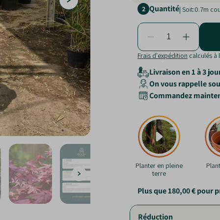
Quantité
2
| Soit:
0.7
m cou
Frais d'expédition
calculés à 
Livraison en 1 à 3 jou
On vous rappelle sous
Commandez maintenant
Planter en pleine
Plan
terre
Plus que
180,00 €
pour p
Réduction