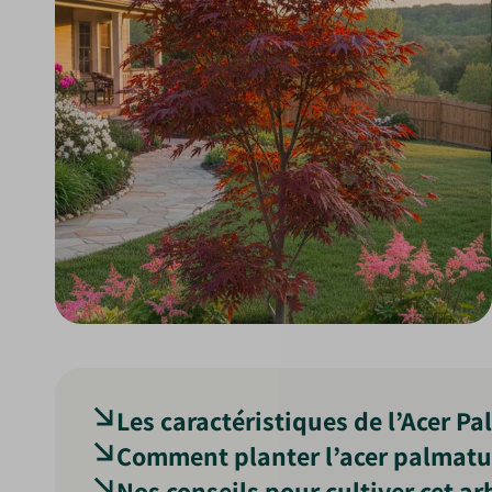
Les caractéristiques de l’Acer 
Comment planter l’acer palmat
L’Acer Palmatum Atropurpureum
, ou érable ja
Nos conseils pour cultiver cet ar