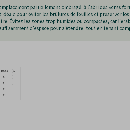
rdinière ou en pleine terre.
mplacement partiellement ombragé, à l'abri des vents forts 
x maladies.
t idéale pour éviter les brûlures de feuilles et préserver le
en, il convient aux jardiniers débutants comme confirmés.
utre. Évitez les zones trop humides ou compactes, car l'érab
it suffisamment d'espace pour s'étendre, tout en tenant com
obtenir un arbre mature.
nts mi-ombragés pour éviter le brûlage des feuilles.
lier, particulièrement en période de sécheresse.
100%
(6)
0%
(0)
0%
(0)
0%
(0)
0%
(0)