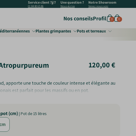
Service client 7j/7
Une question ?
Notre Showroom
01 84 80 65 86
Nous écrire
Venez nous voir
Nos conseils
Profil
0
0
éditerranéennes
Plantes grimpantes
Pots et terreaux
l
120,00 €
 Atropurpureum
iques
d, apporte une touche de couleur intense et élégante au
ponais est parfait pour les massifs ou en pot.
e
 pot (cm)
| Pot de 15 litres
esse
0cm