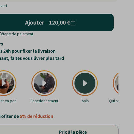
vert
Ajouter
—
120,00 €
l'étape de paiement.
rs
 24h pour fixer la livraison
, faites vous livrer plus tard
ter en pot
Fonctionnement
Avis
Qui sommes-n
rofiter de
5%
de réduction
Prix à la pièce