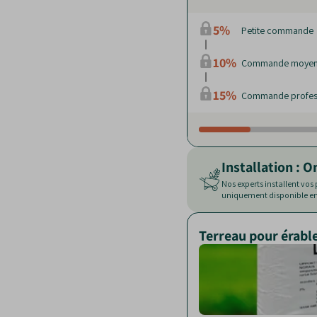
5%
Petite commande
10%
Commande moye
15%
Commande profes
Installation : O
Nos experts installent vos
uniquement disponible en 
Terreau pour érabl
Paillage de chanvre
Billes d'argile
|
| Sac de 