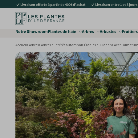
Livraison offerte à partir de 400€ d'achat
Livraison entre 1 et 3 jours
au
contenu
Notre Showroom
Plantes de haie
Arbres
Arbustes
Fruitiers
Accueil
>
Arbres
>
Arbres d'intérêt automnal
>
Érables du Japon
>
Acer Palmatum