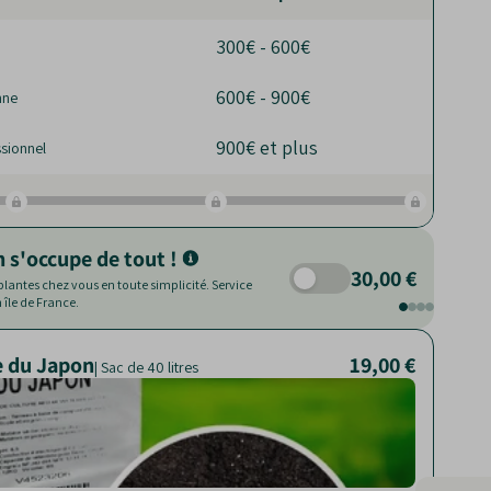
300€ - 600€
600€ - 900€
nne
900€ et plus
sionnel
n s'occupe de tout !
30,00 €
 plantes chez vous en toute simplicité. Service
île de France.
e du Japon
19,00 €
28,00 €
10,00 €
28,00 €
10 L et 45 L
| Sac de 250 L
| Sac de 40 litres
Facilite le
Nourrit le
drainage
Réduit le
Aère la t
Limite la 
Réduit le
mauvaise
nuisibles