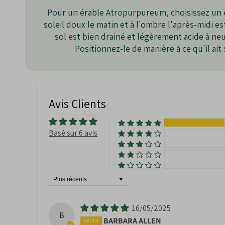
Thibault
Adaptabilité
 : Peut être cultivé en pot, en ja
Pour un érable Atropurpureum, choisissez un e
Résistance
 : Bonne résistance au froid et au
soleil doux le matin et à l'ombre l'après-midi es
Entretien
 : Peu exigeant en termes d’entreti
sol est bien drainé et légèrement acide à ne
Positionnez-le de manière à ce qu'il a
Les inconvénients de cet érable
Croissance lente
 : Patience nécessaire pour 
Sensibilité au soleil
 : Préfère les emplaceme
Besoins en eau
 : Nécessite un arrosage régu
Avis Clients
Basé sur 6 avis
Sort by
16/05/2025
B
BARBARA ALLEN