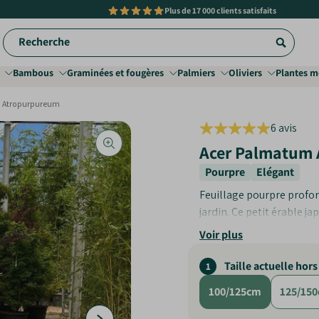
Plus de
17 000 clients satisfaits
Recherche
Bambous
Graminées et fougères
Palmiers
Oliviers
Plantes m
 Atropurpureum
6 avis
6
tota
Acer Palmatum
des
Pourpre
Elégant
crit
Feuillage pourpre profon
jardin. Ce petit érable ja
Voir plus
Couleur spectaculair
Adaptabilité
Taille actuelle hors
1
Résistance et robust
100/125cm
125/15