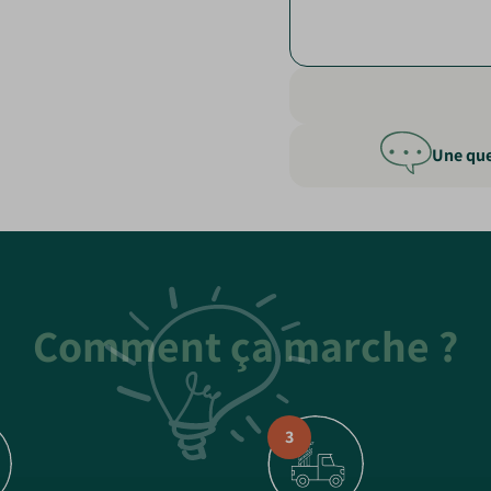
Une que
Comment ça marche ?
3