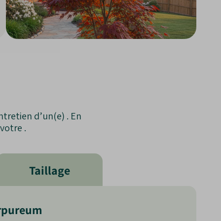
tretien d’un(e) . En
votre .
Taillage
urpureum