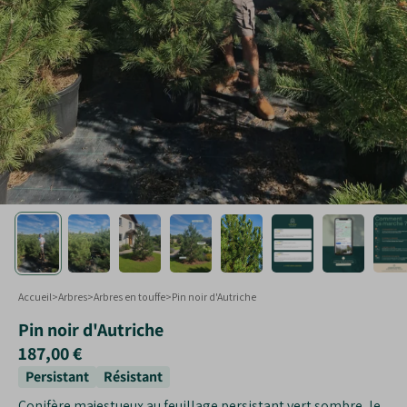
Touffe
Plantes taillées
Formes spéciales
Arbustes en jardinières
Accueil
>
Arbres
>
Arbres en touffe
>
Pin noir d'Autriche
Pin noir d'Autriche
187,00 €
Persistant
Résistant
Conifère majestueux au feuillage persistant vert sombre, le