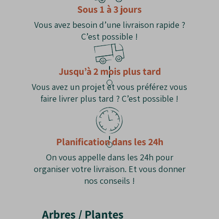
Utilité
: Excellent pour les haies brise-vent.
Sous 1 à 3 jours
Vous avez besoin d’une livraison rapide ?
Les Inconvénients du Pin Noir d’Autriche
C’est possible !
Grande taille
: Peut dépasser 20 mètres.
Racines puissantes
: À éloigner des
constructions.
Jusqu’à 2 mois plus tard
Entretien limité
: Les cônes et aiguilles
Vous avez un projet et vous préférez vous
tombées demandent du nettoyage.
faire livrer plus tard ? C’est possible !
Planification dans les 24h
On vous appelle dans les 24h pour
organiser votre livraison. Et vous donner
nos conseils !
Arbres / Plantes