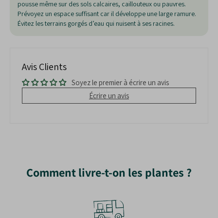
Fleurs :
Placez le pin
: Collet au niveau du sol.
pousse même sur des sols calcaires, caillouteux ou pauvres.
Prévoyez un espace suffisant car il développe une large ramure.
Rebouchez et tassez
: Replacez la terre
Les
fleurs du pin noir
apparaissent au
Évitez les terrains gorgés d’eau qui nuisent à ses racines.
et tassez légèrement.
printemps
. Les mâles, jaunâtres, produisent
Arrosez généreusement
: Favorise
du
pollen abondant
, tandis que les femelles,
l’
enracinement initial
.
verdâtres, évoluent en
cônes ovoïdes
. Ces
Avis Clients
cônes brun clair s’ouvrent à maturité pour
libérer les graines, assurant la
reproduction
Soyez le premier à écrire un avis
naturelle
de l’espèce.
Écrire un avis
Les avantages du Pin Noir d’Autriche :
Rusticité exceptionnelle
: Supporte le froid
et les sols pauvres.
Croissance rapide
: Atteint rapidement une
belle hauteur.
Comment livre-t-on les plantes ?
Résistant
: Tolère la pollution et les
embruns.
Feuillage persistant
: Décoratif toute
l’année.