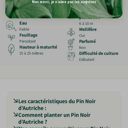
Non merci, je n'aime pas les surprises
Bien drainé
Continental
Usage
Distance de
plantation
Isolé
Eau
6 à 10 m
Mellifère
Faible
Feuillage
Oui
Parfumé
Persistant
Hauteur à maturité
Non
Difficulté de culture
15 à 25 mètres
Débutant
Les caractéristiques du Pin Noir
d’Autriche :
Comment planter un Pin Noir
Le
pin noir d’Autriche
, appartenant au genre
d’Autriche ?
Pinus
et à la famille des
Pinaceae
, est un