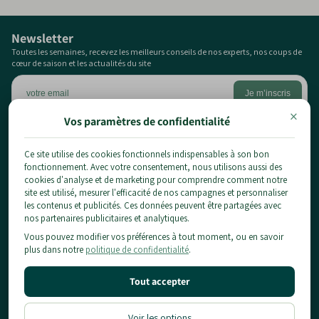
manuellement les cocons soyeux visibles en hiver.
Favoriser la biodiversité locale et la présence d'oiseaux
Newsletter
insectivores comme les mésanges aide à protéger
Toutes les semaines, recevez les meilleurs conseils de nos experts, nos coups de
cœur de saison et les actualités du site
biologiquement votre conifère.
×
Vos paramètres de confidentialité
Ce site utilise des cookies fonctionnels indispensables à son bon
1 chemin du pont de la planche,
fonctionnement. Avec votre consentement, nous utilisons aussi des
77124 Chauconin-Neufmontiers
cookies d'analyse et de marketing pour comprendre comment notre
01 84 80 65 86
site est utilisé, mesurer l'efficacité de nos campagnes et personnaliser
les contenus et publicités. Ces données peuvent être partagées avec
contact@planteidf.fr
nos partenaires publicitaires et analytiques.
À propos
Vous pouvez modifier vos préférences à tout moment, ou en savoir
Livraison
plus dans notre
politique de confidentialité
.
Les plantes
CGV
Arbustes
Mentions Légales & Confidentialité
Informations pratiques
Tout accepter
Fruitiers
Conditions d'utilisation
Conseils
Notre Showroom
Politique de Remboursement
Location
Blog
Voir les options