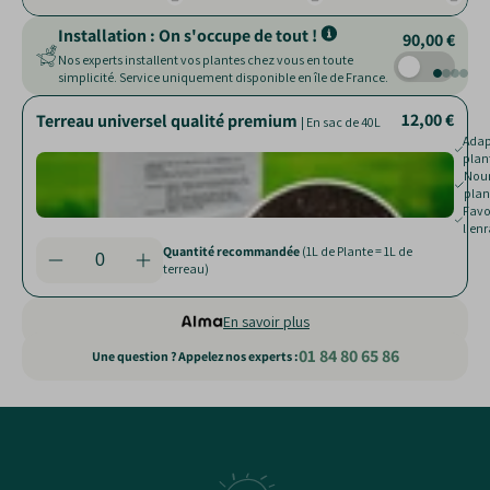
Installation : On s'occupe de tout !
90,00 €
Nos experts installent vos plantes chez vous en toute
simplicité. Service uniquement disponible en île de France.
12,00 €
10,00 €
18,00 €
39,00 €
Terreau universel qualité premium
Billes d'argile
Pot Milano
|
| Pot allant de 25 à 220 L
| Sac de 10 L et 45 L
| En sac de 40L
Facil
Adap
drai
plan
Nourr
Aère
plan
terr
Rédui
Favo
nuisi
l'en
Quantité recommandée
(1L de Plante = 1L de
terreau)
En savoir plus
01 84 80 65 86
Une question ? Appelez nos experts :
Static
content