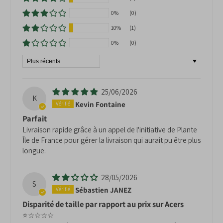
01 84 80 65 86.
Résilience
 : Supporte des températures 
0%
(0)
jusqu’à -15°C.
10%
(1)
Thibault
Entretien facile
 : Peu exigeant et adapté aux 
0%
(0)
amateurs.
Sort by
Les inconvénients de cet érable :
Sensibilité au soleil direct
 : Peut brûler en 
25/06/2026
K
plein soleil intense.
Kevin Fontaine
Croissance lente
 : Nécessite de la patience 
Parfait
pour atteindre sa taille adulte.
Livraison rapide grâce à un appel de l'initiative de Plante
Sensible aux maladies fongiques
 : Surtout 
Île de France pour gérer la livraison qui aurait pu être plus
en sol mal drainé.
longue.
28/05/2026
S
Sébastien JANEZ
Disparité de taille par rapport au prix sur Acers
⭐☆☆☆☆