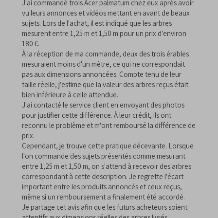
J'ai commandé trois Acer palmatum chez eux après avoir
vu leurs annonces et vidéos mettant en avant de beaux
sujets. Lors de l'achat, il est indiqué que les arbres
mesurent entre 1,25 m et 1,50 m pour un prix d'environ
180 €.
À la réception de ma commande, deux des trois érables
mesuraient moins d'un mètre, ce qui ne correspondait
pas aux dimensions annoncées. Compte tenu de leur
taille réelle, j'estime que la valeur des arbres reçus était
bien inférieure à celle attendue.
J'ai contacté le service client en envoyant des photos
pour justifier cette différence. À leur crédit, ils ont
reconnu le problème et m'ont remboursé la différence de
prix.
Cependant, je trouve cette pratique décevante. Lorsque
l'on commande des sujets présentés comme mesurant
entre 1,25 m et 1,50 m, on s'attend à recevoir des arbres
correspondant à cette description. Je regrette l'écart
important entre les produits annoncés et ceux reçus,
même si un remboursement a finalement été accordé.
Je partage cet avis afin que les futurs acheteurs soient
attentifs aux dimensions réelles des arbres livrés.