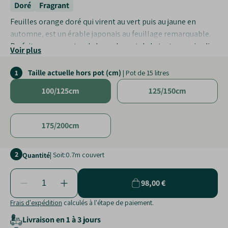
Doré
Fragrant
Feuilles orange doré qui virent au vert puis au jaune en
automne, est un érable japonais au feuillage remarquable.
Parfait pour apporter de la couleur et de la texture au jardin.
Voir plus
Facilité d'entretien
Taille actuelle hors pot (cm)
1
| Pot de 15 litres
Résistance au froid
Adaptabilité
100/125cm
125/150cm
175/200cm
2
| Soit:
0.7
m couvert
Quantité
98,00 €
Frais d'expédition
calculés à l'étape de paiement.
Livraison en 1 à 3 jours