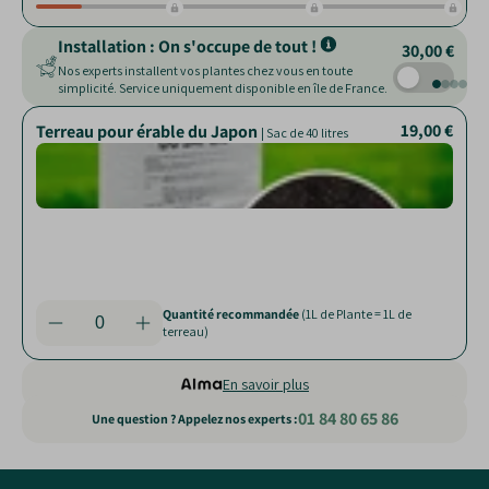
Installation : On s'occupe de tout !
30,00 €
Nos experts installent vos plantes chez vous en toute
simplicité. Service uniquement disponible en île de France.
19,00 €
28,00 €
10,00 €
28,00 €
Terreau pour érable du Japon
Paillage de chanvre
Billes d'argile
|
| Sac de 10 L et 45 L
| Sac de 250 L
| Sac de 40 litres
Facil
Nour
drai
jard
Rédui
Aère
pert
terr
Limit
Rédui
proli
nuisi
des
mauv
herb
Quantité recommandée
(1L de Plante = 1L de
Quantité recommandée
(Couvre 3 m²)
terreau)
En savoir plus
01 84 80 65 86
Une question ? Appelez nos experts :
Static