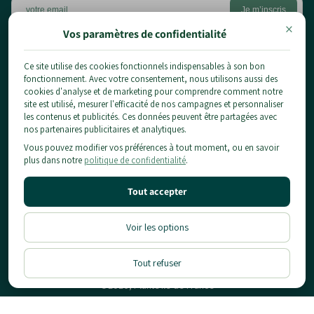
×
Vos paramètres de confidentialité
Ce site utilise des cookies fonctionnels indispensables à son bon
1 chemin du pont de la planche,
fonctionnement. Avec votre consentement, nous utilisons aussi des
77124 Chauconin-Neufmontiers
cookies d'analyse et de marketing pour comprendre comment notre
01 84 80 65 86
site est utilisé, mesurer l'efficacité de nos campagnes et personnaliser
les contenus et publicités. Ces données peuvent être partagées avec
contact@planteidf.fr
nos partenaires publicitaires et analytiques.
À propos
Vous pouvez modifier vos préférences à tout moment, ou en savoir
plus dans notre
politique de confidentialité
.
Livraison
Les plantes
CGV
Arbustes
Mentions Légales & Confidentialité
Tout accepter
Informations pratiques
Fruitiers
Conditions d'utilisation
Conseils
Notre Showroom
Politique de Remboursement
Location
Voir les options
Blog
Contact
Tout refuser
Designé & Developpé par
Moon Moon Shopify Agency
©2026, Plante Île-de-France