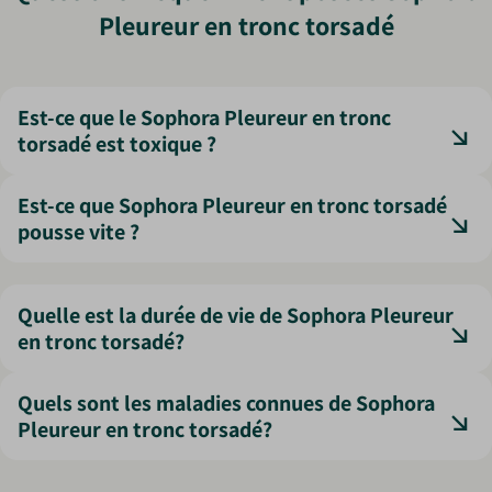
Pleureur en tronc torsadé
Est-ce que le Sophora Pleureur en tronc
torsadé est toxique ?
Les graines sont toxiques en ingestion, attention aux
Est-ce que Sophora Pleureur en tronc torsadé
jeunes enfants et animaux.
pousse vite ?
Sa croissance est modérée, mais régulière une fois bien
implanté.
Quelle est la durée de vie de Sophora Pleureur
en tronc torsadé?
Le Sophora pleureur vit en moyenne plusieurs décennies,
Quels sont les maladies connues de Sophora
parfois jusqu’à 80 ans.
Pleureur en tronc torsadé?
Peu sensible, il peut être touché par les pucerons mais