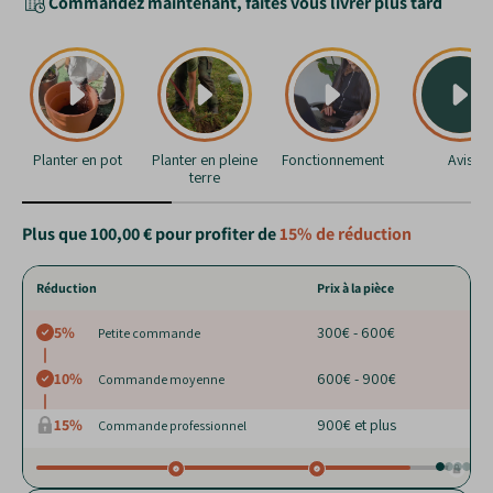
Commandez maintenant, faites vous livrer plus tard
Planter en pot
Planter en pleine
Fonctionnement
Avis
terre
Plus que
100,00 €
pour profiter de
15%
de réduction
Réduction
Prix à la pièce
5%
300€ - 600€
Petite commande
10%
600€ - 900€
Commande moyenne
15%
900€ et plus
Commande professionnel