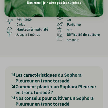
Non merci, je n'aime pas les surprises
plantation
Massif / isolé
Eau
1 à 3 mètres
Mellifère
Régulièrement
Feuillage
Oui
Parfumé
Caduc
Hauteur à maturité
Non
Difficulté de culture
Jusqu'à 3 mètres
Amateur
Les caractéristiques du Sophora
Pleureur en tronc torsadé
Comment planter un Sophora Pleureur
Le
Sophora pleureur en troncs torsadés
,
en tronc torsadé ?
appartenant à la famille des
Fabaceae
, est un
Nos conseils pour cultiver un Sophora
arbre très apprécié pour son
En pot ou en bac :
port pleureur
Pleureur en tronc torsadé