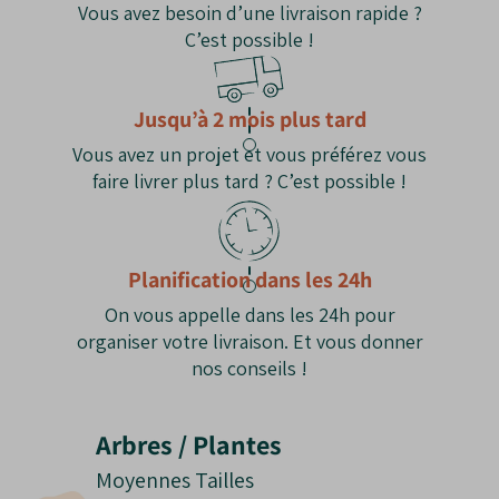
Vous avez besoin d’une livraison rapide ?
une fois établi.
C’est possible !
Les Inconvénients du Sophora Pleureur en
tronc torsadé
Jusqu’à 2 mois plus tard
Croissance lente
: Mise en valeur
Vous avez un projet et vous préférez vous
progressive.
faire livrer plus tard ? C’est possible !
Fragilité du bois
: Peut casser sous poids de
neige.
Floraison discrète
: Moins spectaculaire que
d’autres espèces.
Planification dans les 24h
On vous appelle dans les 24h pour
organiser votre livraison. Et vous donner
nos conseils !
Arbres / Plantes
Moyennes Tailles