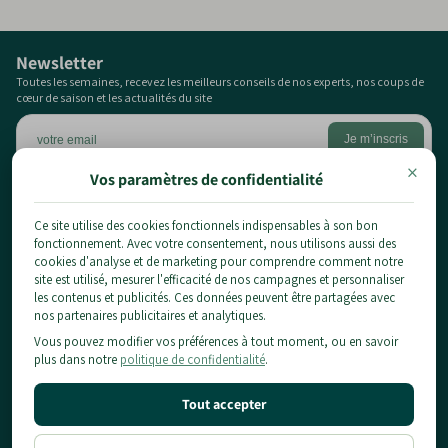
reste globalement résistant.
Newsletter
Toutes les semaines, recevez les meilleurs conseils de nos experts, nos coups de
cœur de saison et les actualités du site
×
Vos paramètres de confidentialité
Ce site utilise des cookies fonctionnels indispensables à son bon
1 chemin du pont de la planche,
fonctionnement. Avec votre consentement, nous utilisons aussi des
77124 Chauconin-Neufmontiers
cookies d'analyse et de marketing pour comprendre comment notre
01 84 80 65 86
site est utilisé, mesurer l'efficacité de nos campagnes et personnaliser
les contenus et publicités. Ces données peuvent être partagées avec
contact@planteidf.fr
nos partenaires publicitaires et analytiques.
À propos
Vous pouvez modifier vos préférences à tout moment, ou en savoir
Livraison
plus dans notre
politique de confidentialité
.
Les plantes
CGV
Arbustes
Mentions Légales & Confidentialité
Informations pratiques
Tout accepter
Fruitiers
Conditions d'utilisation
Conseils
Notre Showroom
Politique de Remboursement