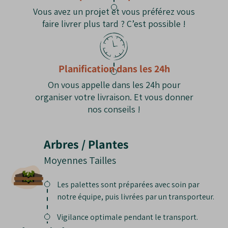
Soleil direct
: Les feuilles peuvent
brûler en
Vous avez un projet et vous préférez vous
cas d'exposition trop forte
.
faire livrer plus tard ? C’est possible !
Croissance
: Son développement est
plutôt
lent durant les premières années
.
Planification dans les 24h
On vous appelle dans les 24h pour
organiser votre livraison. Et vous donner
nos conseils !
Arbres / Plantes
Moyennes Tailles
Les palettes sont préparées avec soin par
notre équipe, puis livrées par un transporteur.
Vigilance optimale pendant le transport.