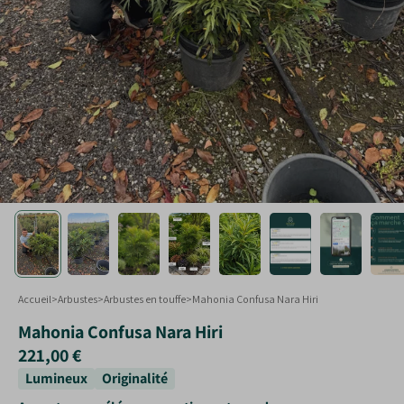
Touffe
Plantes taillées
Formes spéciales
Arbustes en jardinières
Accueil
>
Arbustes
>
Arbustes en touffe
>
Mahonia Confusa Nara Hiri
Mahonia Confusa Nara Hiri
221,00 €
Lumineux
Originalité