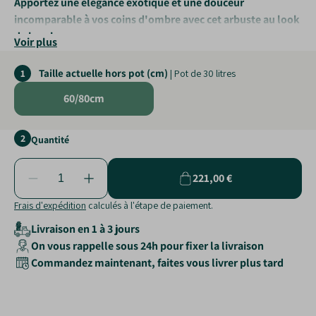
Apportez une élégance exotique et une douceur
incomparable à vos coins d'ombre avec cet arbuste au look
de bambou.
Voir plus
Feuillage plumeux
: Ses feuilles
fines et souples sont
Taille actuelle hors pot (cm)
1
| Pot de 30 litres
sans épines
.
Floraison tardive
: Offre de
superbes grappes de fleurs
60/80cm
jaunes
en automne.
Aspect zen
: Parfait pour créer
une ambiance sereine et
2
Quantité
japonisante
.
221,00 €
Frais d'expédition
calculés à l'étape de paiement.
Livraison en 1 à 3 jours
On vous rappelle sous 24h pour fixer la livraison
Commandez maintenant, faites vous livrer plus tard