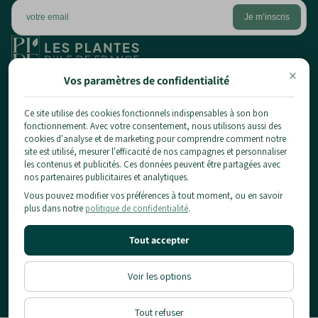
×
1 chemin du pont de la planche,
Vos paramètres de confidentialité
77124 Chauconin-Neufmontiers
01 84 80 65 86
Ce site utilise des cookies fonctionnels indispensables à son bon
fonctionnement. Avec votre consentement, nous utilisons aussi des
contact@planteidf.fr
cookies d'analyse et de marketing pour comprendre comment notre
À propos
site est utilisé, mesurer l'efficacité de nos campagnes et personnaliser
les contenus et publicités. Ces données peuvent être partagées avec
Livraison
Les plantes
nos partenaires publicitaires et analytiques.
CGV
Vous pouvez modifier vos préférences à tout moment, ou en savoir
Arbustes
Mentions Légales & Confidentialité
Informations pratiques
plus dans notre
politique de confidentialité
.
Fruitiers
Conditions d'utilisation
Conseils
Notre Showroom
Politique de Remboursement
Location
Blog
Tout accepter
Contact
Voir les options
Designé & Developpé par
Moon Moon Shopify Agency
©2026, Plante Île-de-France
Tout refuser