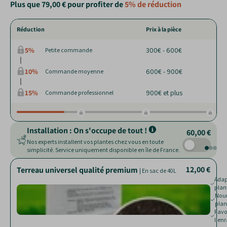
Plus que
79,00 €
pour profiter de
5%
de réduction
Réduction
Prix à la pièce
5%
300€ - 600€
Petite commande
10%
600€ - 900€
Commande moyenne
15%
900€ et plus
Commande professionnel
Installation : On s'occupe de tout !
60,00 €
Nos experts installent vos plantes chez vous en toute
simplicité. Service uniquement disponible en île de France.
12,00 €
15,90 €
28,00 €
Terreau universel qualité premium
Paillage de chanvre
|
| Sac de 250 L
| En sac de 40L
Adap
Nour
plan
jard
Rédui
Nourr
pert
plan
Limit
Favo
proli
l'en