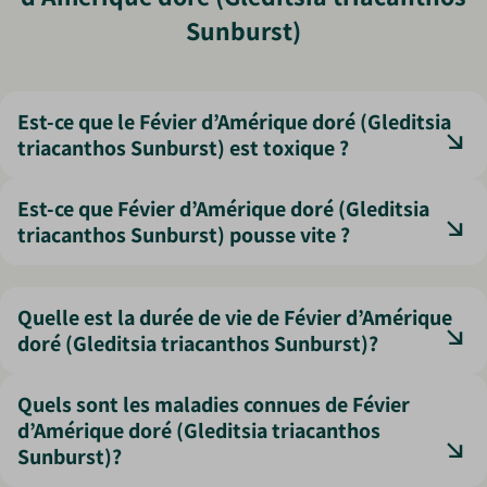
Sunburst)
Est-ce que le Févier d’Amérique doré (Gleditsia
triacanthos Sunburst) est toxique ?
Bien que les gousses soient parfois utilisées en
Est-ce que Févier d’Amérique doré (Gleditsia
alimentation animale, elles ne sont pas recommandées
triacanthos Sunburst) pousse vite ?
pour l'homme. L'arbre est cependant considéré comme
sécurisant car il ne possède pas les épines dangereuses
Sa croissance est rapide, surtout les dix premières
du Gleditsia sauvage.
années. Il gagne rapidement en hauteur, ce qui permet de
Quelle est la durée de vie de Févier d’Amérique
profiter d'un véritable arbre d'ombrage en un temps
doré (Gleditsia triacanthos Sunburst)?
record par rapport à d'autres espèces.
Le Févier d’Amérique peut vivre entre 100 et 150 ans. Sa
Quels sont les maladies connues de Févier
robustesse en fait un compagnon de longue durée pour
d’Amérique doré (Gleditsia triacanthos
votre propriété, traversant les décennies en gagnant
Sunburst)?
chaque année en majesté et en éclat.