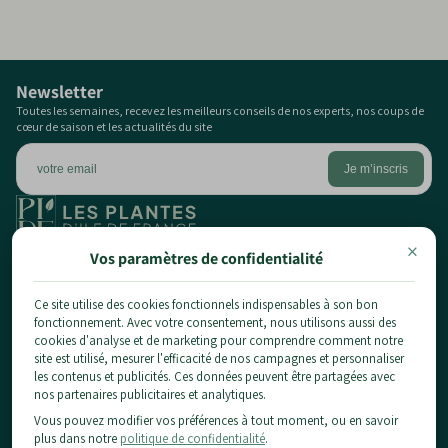
Il est globalement sain mais peut être visité par les
cécidomyies, qui déforment les folioles. Un traitement
préventif ou une bonne biodiversité au jardin limite
généralement l'impact esthétique sur l'arbre.
Newsletter
Toutes les semaines, recevez les meilleurs conseils de nos experts, nos coups de
cœur de saison et les actualités du site
×
1 chemin du pont de la planche,
Vos paramètres de confidentialité
77124 Chauconin-Neufmontiers
01 84 80 65 86
Ce site utilise des cookies fonctionnels indispensables à son bon
fonctionnement. Avec votre consentement, nous utilisons aussi des
contact@planteidf.fr
cookies d'analyse et de marketing pour comprendre comment notre
À propos
site est utilisé, mesurer l'efficacité de nos campagnes et personnaliser
les contenus et publicités. Ces données peuvent être partagées avec
Livraison
Les plantes
nos partenaires publicitaires et analytiques.
CGV
Vous pouvez modifier vos préférences à tout moment, ou en savoir
Arbustes
Mentions Légales & Confidentialité
Informations pratiques
plus dans notre
politique de confidentialité
.
Fruitiers
Conditions d'utilisation