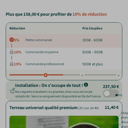
Plus que
158,00 €
pour profiter de
10%
de réduction
Réduction
Prix à la pièce
5%
300€ - 600€
Petite commande
10%
600€ - 900€
Commande moyenne
15%
900€ et plus
Commande professionnel
Installation : On s'occupe de tout !
237,50 €
Nos experts installent vos plantes chez vous en toute
simplicité. Service uniquement disponible en île de France.
11,40 €
15,10 €
26,60 €
Terreau universel qualité premium
Paillage de chanvre
|
| Sac de 250 L
| En sac de 40L
Adap
Nour
plan
jard
Rédui
Nourr
pert
plan