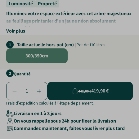
Luminosité
Propreté
Illuminez votre espace extérieur avec cet arbre majestueux
au feuillage printanier d'un jaune néon absolument
spectaculaire.
Voir plus
Éclat incomparable
: Un feuillage
doré qui apporte de la
Taille actuelle hors pot (cm)
1
| Pot de 110 litres
lumière
.
Zéro épine
: Une variété
totalement inoffensive pour la
300/350cm
famille
.
Ombre légère
: Son port aérien
laisse passer une douce
2
Quantité
clarté
.
419,90 €
442,00 €
Frais d'expédition
calculés à l'étape de paiement.
Livraison en 1 à 3 jours
On vous rappelle sous 24h pour fixer la livraison
Commandez maintenant, faites vous livrer plus tard