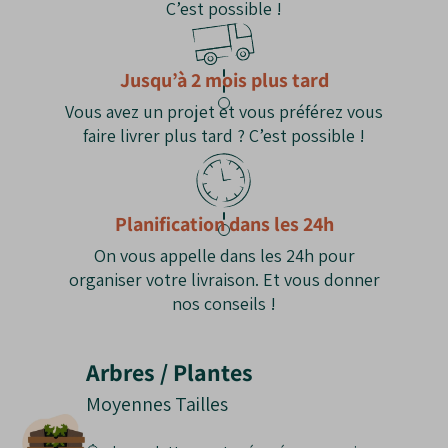
C’est possible !
tombées au
sol.
Transparence
: Son ombre tamisée
permet
la pousse du gazon dessous
.
Jusqu’à 2 mois plus tard
Vous avez un projet et vous préférez vous
Les Inconvénients du Févier d’Amérique
faire livrer plus tard ? C’est possible !
'Sunburst'
Fruits
: Produit parfois de
longues gousses
brunes un peu salissantes
.
Planification dans les 24h
Exposition
: Redoute l'ombre qui
ternit la
couleur dorée des feuilles
.
On vous appelle dans les 24h pour
organiser votre livraison. Et vous donner
nos conseils !
Arbres / Plantes
Moyennes Tailles