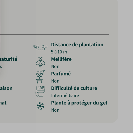
Distance de plantation
5 à 10 m
aturité
Mellifère
s
Non
Parfumé
Non
raison
Difficulté de culture
Intermédiaire
mat
Plante à protéger du gel
Non