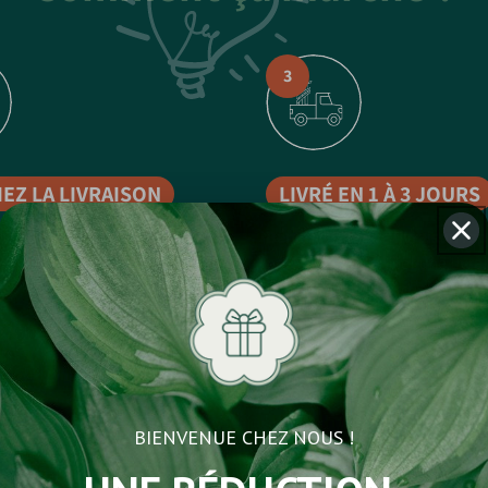
3
IEZ LA LIVRAISON
LIVRÉ EN 1 À 3 JOURS
pelle dans les 24h pour
Bénéficiez d’une livraison rap
otre livraison.
Et vous donner
possible de planifier une livra
s.
deux mois plus tard.
BIENVENUE CHEZ NOUS !