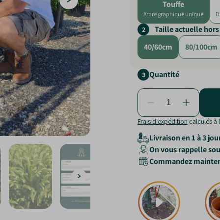
Touffe
Arbre graphique unique
D
Taille actuelle hors
2
40/60cm
80/100cm
Quantité
3
Frais d'expédition
calculés à 
Livraison en 1 à 3 jou
On vous rappelle sous
Commandez maintenant