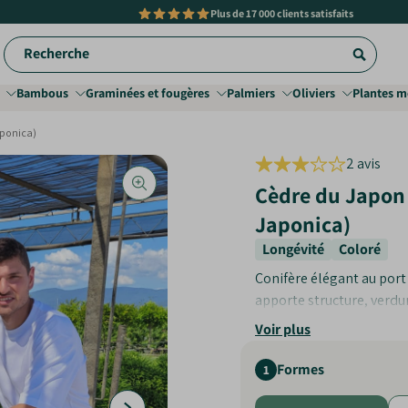
Plus de
17 000 clients satisfaits
Recherche
Bambous
Graminées et fougères
Palmiers
Oliviers
Plantes m
aponica)
2 avis
2
tota
Cèdre du Japon 
des
Japonica)
crit
Longévité
Coloré
Conifère élégant au port 
apporte structure, verdur
Voir plus
Feuillage décoratif
: 
Grande longévité
: a
Formes
1
Rustique et robuste