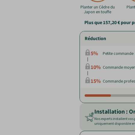
Planter un Cèdre du
Plan
Japon en touffe
Plus que
157,20 €
pour p
Réduction
5%
Petite commande
10%
Commande moye
15%
Commande profes
Installation : O
Nos experts installent vos
uniquement disponible en 