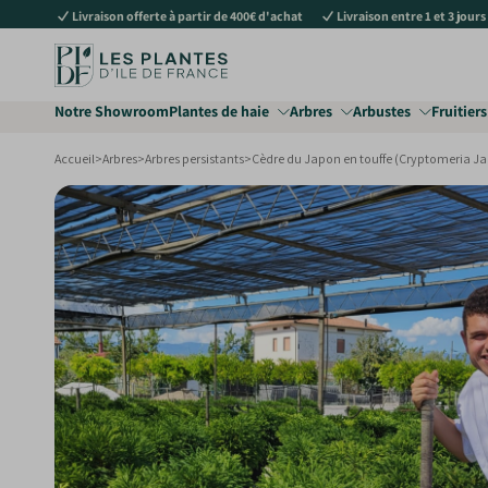
Livraison offerte à partir de 400€ d'achat
Livraison entre 1 et 3 jours
au
contenu
Notre Showroom
Plantes de haie
Arbres
Arbustes
Fruitiers
Accueil
>
Arbres
>
Arbres persistants
>
Cèdre du Japon en touffe (Cryptomeria J