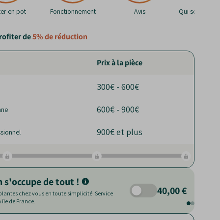
ter en pot
Fonctionnement
Avis
Qui sommes-n
rofiter de
5%
de réduction
Prix à la pièce
300€ - 600€
600€ - 900€
nne
900€ et plus
sionnel
n s'occupe de tout !
40,00 €
 plantes chez vous en toute simplicité. Service
île de France.