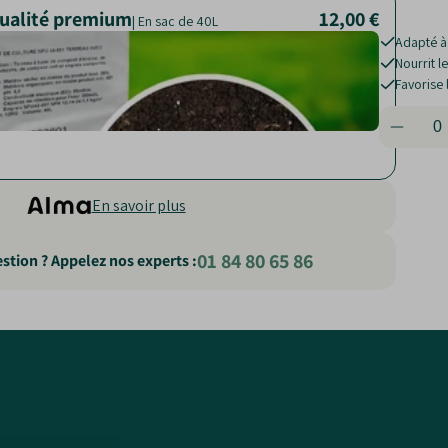
qualité premium
12,00 €
18,00 €
| En sac de 40L
Adapté à
Nourrit l
Favorise
En savoir plus
01 84 80 65 86
stion ? Appelez nos experts :