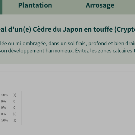
 ajoutent une dimension supplémentaire à l’esthétique de
Plantation
Arrosage
l d’un(e) Cèdre du Japon en touffe (Cryp
re et élégante.
ver.
llée ou mi-ombragée, dans un sol frais, profond et bien dr
es négatives.
on développement harmonieux. Évitez les zones calcaires 
urs siècles.
colorés.
terme.
cs.
50%
(1)
 adulte.
0%
(0)
0%
(0)
0%
(0)
50%
(1)