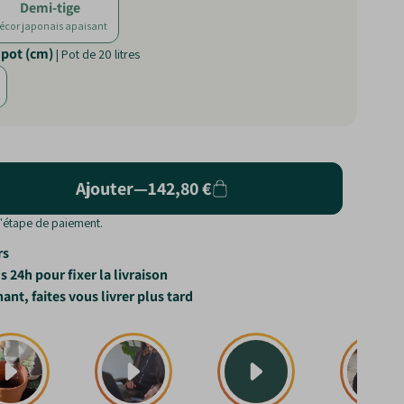
Demi-tige
écor japonais apaisant
 pot (cm)
| Pot de 20 litres
Ajouter
—
142,80 €
l'étape de paiement.
rs
 24h pour fixer la livraison
, faites vous livrer plus tard