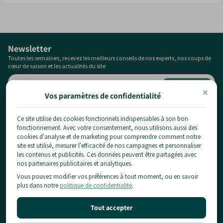
Rarement touché, il peut toutefois être sensible aux
pucerons ou à des maladies foliaires mineures.
Newsletter
Toutes les semaines, recevez les meilleurs conseils de nos experts, nos coups de
cœur de saison et les actualités du site
×
Vos paramètres de confidentialité
Ce site utilise des cookies fonctionnels indispensables à son bon
fonctionnement. Avec votre consentement, nous utilisons aussi des
1 chemin du pont de la planche,
cookies d'analyse et de marketing pour comprendre comment notre
77124 Chauconin-Neufmontiers
site est utilisé, mesurer l'efficacité de nos campagnes et personnaliser
01 84 80 65 86
les contenus et publicités. Ces données peuvent être partagées avec
nos partenaires publicitaires et analytiques.
contact@planteidf.fr
Vous pouvez modifier vos préférences à tout moment, ou en savoir
À propos
plus dans notre
politique de confidentialité
.
Livraison
Les plantes
CGV
Tout accepter
Arbustes
Mentions Légales & Confidentialité
Informations pratiques
Fruitiers