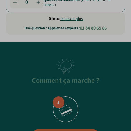
Quantité recommandée
(Couvre 3 m²)
terreau)
terreau)
En savoir plus
01 84 80 65 86
Une question ? Appelez nos experts :
Static
content
Comment ça marche ?
1