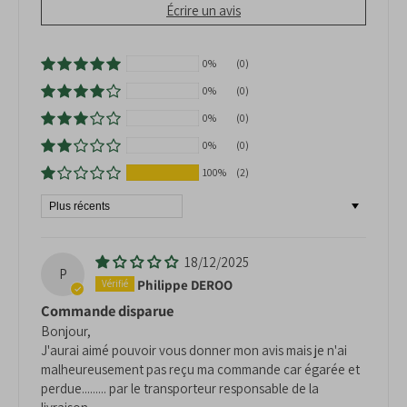
Écrire un avis
petits espaces.
Polyvalence
: Convient en isolé,
alignement ou bac.
0%
(0)
Faible entretien
: Croissance lente, peu de
0%
(0)
taille nécessaire.
0%
(0)
Résistant
: S’adapte bien à différents sols et
climats.
0%
(0)
100%
(2)
Les Inconvénients du Liquidambar Gumball
Sort by
Croissance lente
: Il faut de la patience pour
profiter de son développement.
Exigence en sol
: Préfère une
terre
18/12/2025
P
légèrement acide
et bien drainée.
Philippe DEROO
Non mellifère
: Peu intéressant pour les
Commande disparue
pollinisateurs.
Bonjour,
J'aurai aimé pouvoir vous donner mon avis mais je n'ai
malheureusement pas reçu ma commande car égarée et
perdue......... par le transporteur responsable de la