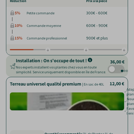
Réduction
Prix à la pièce
5%
300€ - 600€
Petite commande
10%
600€ - 900€
Commande moyenne
15%
900€ et plus
Commande professionnel
Installation : On s'occupe de tout !
36,00 €
Nos experts installent vos plantes chez vous en toute
simplicité. Service uniquement disponible en île de France.
12,00 €
12,00 €
28,00 €
Terreau universel qualité premium
Fumier de Cheval
Paillage de chanvre
| Sac 40 litres
| Sac de 250 L
| En sac de 40L
Adap
Nour
plan
jard
Rédui
Nourr
pert
plan
Limit
Favo
proli
l'en
des
mauv
herb
Quantité recommandée
Quantité recommandée
(1L de Plante = 1L de
(1L de Plante = 1L de