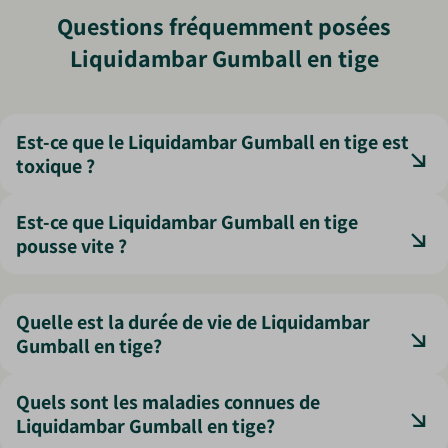
Questions fréquemment posées
Liquidambar Gumball en tige
Est-ce que le Liquidambar Gumball en tige est
toxique ?
Le Liquidambar n’est pas toxique, mais ses fruits ligneux
Est-ce que Liquidambar Gumball en tige
peuvent être gênants au sol.
pousse vite ?
Sa croissance est lente, ce qui permet de le conserver
facilement dans les petits jardins.
Quelle est la durée de vie de Liquidambar
Gumball en tige?
Un Liquidambar Gumball peut vivre plusieurs décennies
Quels sont les maladies connues de
avec de bonnes conditions de culture.
Liquidambar Gumball en tige?