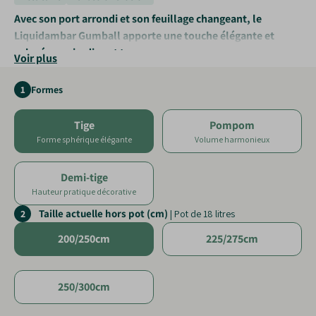
Avec son port arrondi et son feuillage changeant, le
Liquidambar Gumball apporte une touche élégante et
colorée aux jardins et terrasses.
Voir plus
Feuillage spectaculaire
: couleurs flamboyantes en
1
Formes
automne
Forme sphérique naturelle
: idéale en ornement isolé
Tige
Pompom
Arbre compact
: parfait pour petits espaces
Forme sphérique élégante
Volume harmonieux
Demi-tige
Hauteur pratique décorative
Taille actuelle hors pot (cm)
2
| Pot de 18 litres
200/250cm
225/275cm
250/300cm