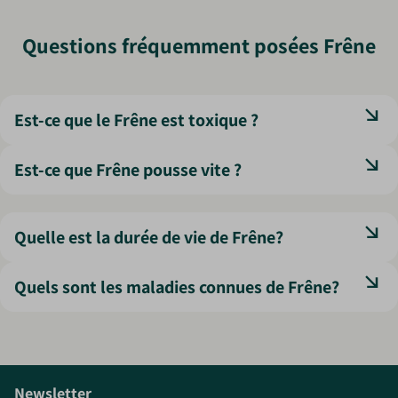
Questions fréquemment posées Frêne
Est-ce que le Frêne est toxique ?
Le frêne n’est pas toxique pour l’homme ni pour les
Est-ce que Frêne pousse vite ?
animaux domestiques.
Le frêne pousse rapidement, surtout les 20 premières
années.
Quelle est la durée de vie de Frêne?
Un frêne peut vivre plusieurs siècles, selon les conditions
Quels sont les maladies connues de Frêne?
de culture et l’absence de maladies.
La principale menace est la chalarose. Surveillez aussi les
insectes foreurs.
Newsletter