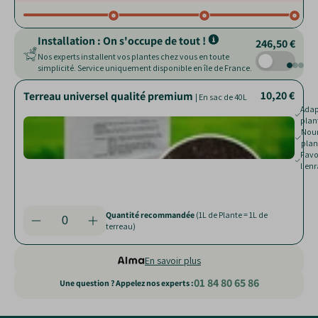
Installation : On s'occupe de tout !
246,50 €
Nos experts installent vos plantes chez vous en toute
simplicité. Service uniquement disponible en île de France.
10,20 €
13,51 €
23,80 €
Terreau universel qualité premium
Paillage de chanvre
|
| Sac de 250 L
| En sac de 40L
Adap
Nour
plan
jard
Rédui
Nourr
pert
plan
Limit
Favo
proli
l'en
des
mauv
herb
Quantité recommandée
(1L de Plante = 1L de
Quantité recommandée
(Couvre 3 m²)
terreau)
En savoir plus
01 84 80 65 86
Une question ? Appelez nos experts :