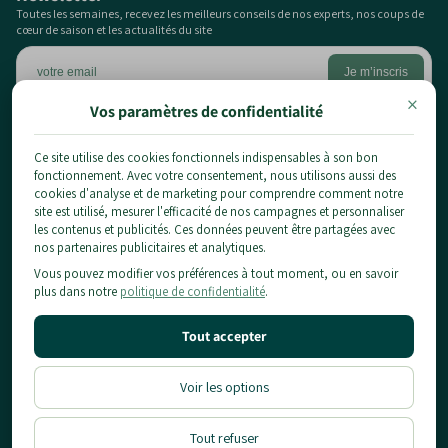
Toutes les semaines, recevez les meilleurs conseils de nos experts, nos coups de
cœur de saison et les actualités du site
×
Vos paramètres de confidentialité
Ce site utilise des cookies fonctionnels indispensables à son bon
1 chemin du pont de la planche,
fonctionnement. Avec votre consentement, nous utilisons aussi des
77124 Chauconin-Neufmontiers
cookies d'analyse et de marketing pour comprendre comment notre
01 84 80 65 86
site est utilisé, mesurer l'efficacité de nos campagnes et personnaliser
les contenus et publicités. Ces données peuvent être partagées avec
contact@planteidf.fr
nos partenaires publicitaires et analytiques.
À propos
Vous pouvez modifier vos préférences à tout moment, ou en savoir
Livraison
plus dans notre
politique de confidentialité
.
Les plantes
CGV
Arbustes
Mentions Légales & Confidentialité
Informations pratiques
Tout accepter
Fruitiers
Conditions d'utilisation
Conseils
Notre Showroom
Politique de Remboursement
Location
Blog
Voir les options
Contact
Tout refuser
Designé & Developpé par
Moon Moon Shopify Agency