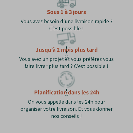
Grande adaptabilité
: Supporte de
Sous 1 à 3 jours
nombreux sols et climats.
Valeur écologique
: Abrite oiseaux et
Vous avez besoin d’une livraison rapide ?
insectes pollinisateurs.
C’est possible !
Esthétique
: Apporte de la hauteur et de la
structure au jardin.
Jusqu’à 2 mois plus tard
Les inconvénients du Frêne :
Vous avez un projet et vous préférez vous
Taille imposante
: Peut atteindre plus de 20
faire livrer plus tard ? C’est possible !
mètres.
Sensible aux maladies
: Risque de
chalarose
dans certaines régions.
Planification dans les 24h
Système racinaire puissant
: À éloigner des
constructions et canalisations.
On vous appelle dans les 24h pour
organiser votre livraison. Et vous donner
nos conseils !