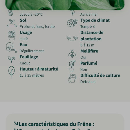
Soleil à mi-ombre
Pleine terre
Rusticité
Mois de floraison
Jusqu’à -20°C
Avril à mai
Sol
Type de climat
Profond, frais, fertile
Tempéré
Usage
Distance de
plantation
Isolé
Eau
8 à 12 m
Mellifère
Régulièrement
Feuillage
Oui
Parfumé
Caduc
Hauteur à maturité
Non
Difficulté de culture
15 à 25 mètres
Débutant
Les caractéristiques du Frêne :