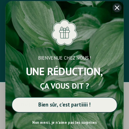
4
PROFITEZ DE VOS PLANTES
À vous votre nouveau jardin ! Donnez
vie et beauté
à votre
BIENVENUE CHEZ NOUS !
extérieur. Créez un nouvel
espace
.
UNE RÉDUCTION,
ÇA VOUS DIT ?
Propriétés des plantes
Bien sûr, c'est partiiiii !
Frêne
Non merci, je n'aime pas les surprises
Exposition
Destination