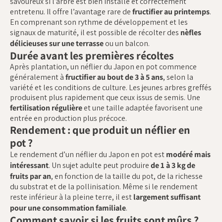
savoureux si l’arbre est bien installé et correctement
entretenu. Il offre l’avantage rare de
fructifier au printemps
.
En comprenant son rythme de développement et les
signaux de maturité, il est possible de récolter des
nèfles
délicieuses sur une terrasse
ou un balcon.
Durée avant les premières récoltes
Après plantation, un néflier du Japon en pot commence
généralement à
fructifier au bout de 3 à 5 ans
, selon la
variété et les conditions de culture. Les jeunes arbres greffés
produisent plus rapidement que ceux issus de semis. Une
fertilisation régulière
et une taille adaptée favorisent une
entrée en production plus précoce.
Rendement : que produit un néflier en
pot ?
Le rendement d’un néflier du Japon en pot est
modéré mais
intéressant
. Un sujet adulte peut produire
de 1 à 3 kg de
fruits par an
, en fonction de la taille du pot, de la richesse
du substrat et de la pollinisation. Même si le rendement
reste inférieur à la pleine terre, il est
largement suffisant
pour une consommation familiale
.
Comment savoir si les fruits sont mûrs ?