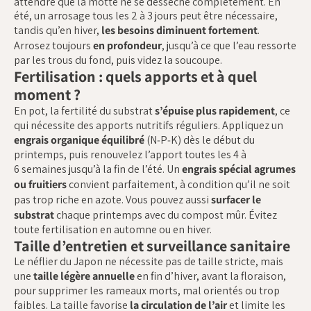
attendre que la motte ne se dessèche complètement. En
été, un arrosage tous les 2 à 3 jours peut être nécessaire,
tandis qu’en hiver,
les besoins diminuent fortement
.
Arrosez toujours
en profondeur
, jusqu’à ce que l’eau ressorte
par les trous du fond, puis videz la soucoupe.
Fertilisation : quels apports et à quel
moment ?
En pot, la fertilité du substrat
s’épuise plus rapidement
, ce
qui nécessite des apports nutritifs réguliers. Appliquez un
engrais organique équilibré
(N‑P‑K) dès le début du
printemps, puis renouvelez l’apport toutes les 4 à
6 semaines jusqu’à la fin de l’été. Un
engrais spécial agrumes
ou fruitiers
convient parfaitement, à condition qu’il ne soit
pas trop riche en azote. Vous pouvez aussi
surfacer le
substrat
chaque printemps avec du compost mûr. Évitez
toute fertilisation en automne ou en hiver.
Taille d’entretien et surveillance sanitaire
Le néflier du Japon ne nécessite pas de taille stricte, mais
une
taille légère annuelle
en fin d’hiver, avant la floraison,
pour supprimer les rameaux morts, mal orientés ou trop
faibles. La taille favorise
la circulation de l’air
et limite les