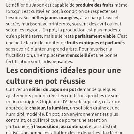
Le néflier du Japon est capable de
produire des fruits
même
lorsqu’il est cultivé en pot, à condition de respecter ses
besoins. Ses
nèfles jaunes orangées
, à la chair juteuse et
sucrée, mûrissent au printemps, souvent dès avril ou mai
selon les régions. En pot, la production est plus modeste
qu’en pleine terre, mais elle reste
parfaitement viable
. C’est
une belle façon de profiter de
fruits exotiques et parfumés
sans avoir à planter un grand arbre. Pour favoriser la
fructification, un emplacement
ensoleillé
et une bonne
fertilisation sont indispensables.
Les conditions idéales pour une
culture en pot réussie
Cultiver un
néflier du Japon en pot
demande quelques
ajustements pour recréer les conditions proches de son
milieu d’origine. Originaire d’Asie subtropicale, cet arbre
apprécie la
chaleur, la lumière
, un sol bien drainé et une
humidité modérée. En pot, son environnement est plus
contraint, ce qui implique de porter une attention
particulière à
l’exposition, au contenant
et au substrat
utilisé. Une bonne installation dès le départ est la clé d’un