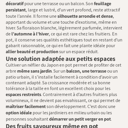
décoratif
pour une terrasse ou un balcon. Son
feuillage
persistant
, large et lustré, d’un vert profond, reste attractif
toute l’année. Il forme une
silhouette arrondie et dense
,
apportant du volume et une touche d’exotisme, même en
hiver. Sa floraison blanche, légèrement parfumée, intervient
de
l’automne à l’hiver
, ce qui est rare chez les fruitiers. En
pot, il conserve ses qualités esthétiques tout en restant d’un
gabarit raisonnable, ce qui en fait une plante idéale pour
allier beauté et production
sur un espace réduit.
Une solution adaptée aux petits espaces
Cultiver un néflier du Japon en pot permet de profiter de cet
arbre
même sans jardin
. Sur un
balcon, une terrasse
ou un
patio urbain, il s’installe facilement à condition d’avoir un
contenant adapté. Sa croissance modérée et sa bonne
tolérance à la taille en font un excellent choix pour les
espaces restreints
. Contrairement à d’autres fruitiers plus
volumineux, il ne devient pas envahissant, ce qui permet de
maîtriser facilement
son développement. C’est donc une
option idéale
pour les jardiniers en milieu urbain ou les
personnes souhaitant
démarrer un petit verger en pot
.
Des fruits savoureux même en pot