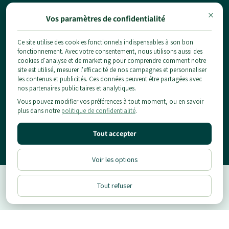
×
Vos paramètres de confidentialité
Ce site utilise des cookies fonctionnels indispensables à son bon
fonctionnement. Avec votre consentement, nous utilisons aussi des
cookies d'analyse et de marketing pour comprendre comment notre
1 chemin du pont de la planche,
site est utilisé, mesurer l'efficacité de nos campagnes et personnaliser
77124 Chauconin-Neufmontiers
les contenus et publicités. Ces données peuvent être partagées avec
01 84 80 65 86
nos partenaires publicitaires et analytiques.
contact@planteidf.fr
Vous pouvez modifier vos préférences à tout moment, ou en savoir
plus dans notre
politique de confidentialité
.
À propos
Livraison
Tout accepter
Les plantes
CGV
Arbustes
Mentions Légales & Confidentialité
Informations pratiques
Fruitiers
Voir les options
Conditions d'utilisation
Conseils
Notre Showroom
Politique de Remboursement
Location
Blog
Tout refuser
Néflier du Japon en touffe
Contact
Je le veux
Designé & Developpé par
Moon Moon Shopify Agency
©2026, Plante Île-de-France