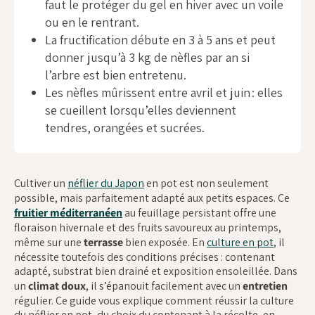
faut le protéger du gel en hiver avec un voile
ou en le rentrant.
La fructification débute en 3 à 5 ans et peut
donner jusqu’à 3 kg de nèfles par an si
l’arbre est bien entretenu.
Les nèfles mûrissent entre avril et juin : elles
se cueillent lorsqu’elles deviennent
tendres, orangées et sucrées.
Cultiver un
néflier du Japon
en pot est non seulement
possible, mais parfaitement adapté aux petits espaces. Ce
fruitier méditerranéen
au feuillage persistant offre une
floraison hivernale et des fruits savoureux au printemps,
même sur une
terrasse
bien exposée. En
culture en pot
, il
nécessite toutefois des conditions précises : contenant
adapté, substrat bien drainé et exposition ensoleillée. Dans
un
climat doux
, il s’épanouit facilement avec un
entretien
régulier. Ce guide vous explique comment réussir la culture
du néflier en pot, du choix du contenant à la récolte, en