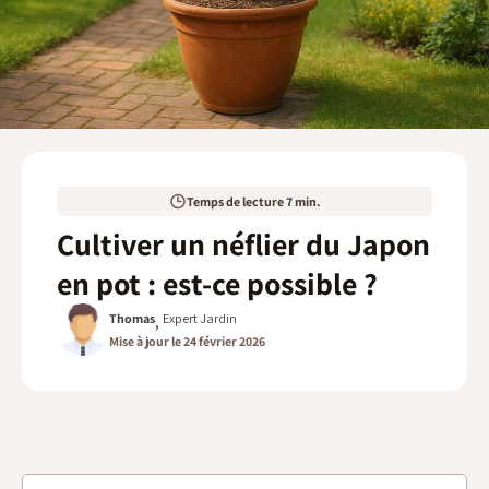
Touffe
Plantes taillées
Formes spéciales
Arbustes en jardinières
Temps de lecture 7 min.
Cultiver un néflier du Japon
en pot : est-ce possible ?
Thomas
Expert Jardin
,
Mise à jour le 24 février 2026