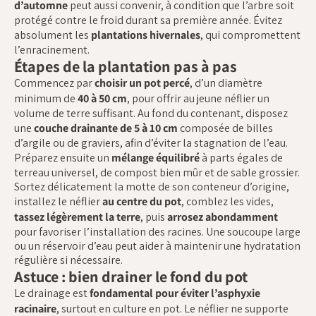
d’automne
peut aussi convenir, à condition que l’arbre soit
protégé contre le froid durant sa première année. Évitez
absolument les
plantations hivernales
, qui compromettent
l’enracinement.
Étapes de la plantation pas à pas
Commencez par
choisir un pot percé
, d’un diamètre
minimum de
40 à 50 cm
, pour offrir au jeune néflier un
volume de terre suffisant. Au fond du contenant, disposez
une
couche drainante de 5 à 10 cm
composée de billes
d’argile ou de graviers, afin d’éviter la stagnation de l’eau.
Préparez ensuite un
mélange équilibré
à parts égales de
terreau universel, de compost bien mûr et de sable grossier.
Sortez délicatement la motte de son conteneur d’origine,
installez le néflier
au centre du pot
, comblez les vides,
tassez légèrement la terre
, puis
arrosez abondamment
pour favoriser l’installation des racines. Une soucoupe large
ou un réservoir d’eau peut aider à maintenir une hydratation
régulière si nécessaire.
Astuce : bien drainer le fond du pot
Le drainage est
fondamental pour éviter l’asphyxie
racinaire
, surtout en culture en pot. Le néflier ne supporte