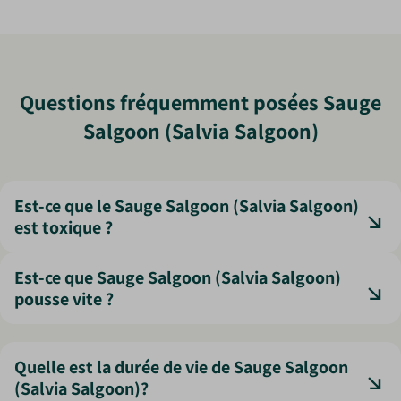
Questions fréquemment posées Sauge
Salgoon (Salvia Salgoon)
Est-ce que le Sauge Salgoon (Salvia Salgoon)
est toxique ?
La Sauge Salgoon n'est généralement pas considérée
Est-ce que Sauge Salgoon (Salvia Salgoon)
comme toxique pour les humains ou les animaux
pousse vite ?
domestiques. Cependant, comme avec de nombreuses
plantes aromatiques, il est recommandé de ne pas
La Sauge Salgoon a une croissance vigoureuse,
ingérer ses parties, car elles peuvent provoquer des
atteignant généralement une hauteur de 30 à 60 cm et
Quelle est la durée de vie de Sauge Salgoon
irritations gastro-intestinales mineures chez certaines
une largeur similaire à maturité. Elle fleurit
(Salvia Salgoon)?
personnes sensibles.
abondamment chaque année et peut se propager