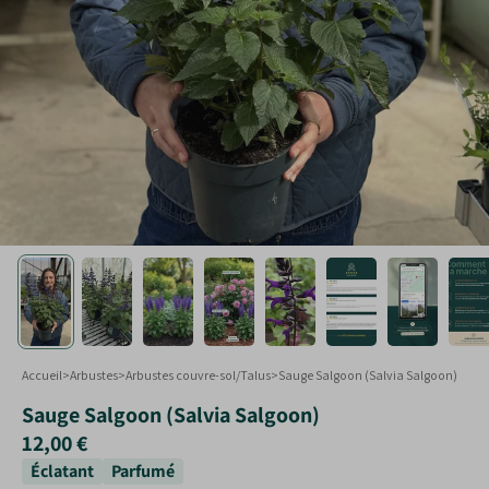
Touffe
Plantes taillées
Formes spéciales
Arbustes en jardinières
Accueil
>
Arbustes
>
Arbustes couvre-sol/Talus
>
Sauge Salgoon (Salvia Salgoon)
Sauge Salgoon (Salvia Salgoon)
12,00 €
Éclatant
Parfumé