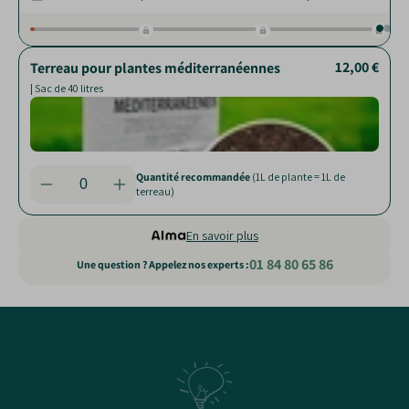
12,00 €
10,00 €
Terreau pour plantes méditerranéennes
Billes d'argile
| Sac de 10 L et 45 L
Facil
| Sac de 40 litres
drai
Aère
terr
Rédui
nuisi
Quantité recommandée
(1L de plante = 1L de
terreau)
En savoir plus
01 84 80 65 86
Une question ? Appelez nos experts :
Static
content