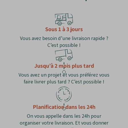
protéger les racines des variations de
les sols constamment humides ou mal
température.
drainés.
Taille nécessaire
: Peut nécessiter une taille
régulière pour maintenir sa forme et
Sous 1 à 3 jours
encourager la floraison.
Vous avez besoin d’une livraison rapide ?
C’est possible !
Jusqu’à 2 mois plus tard
Vous avez un projet et vous préférez vous
faire livrer plus tard ? C’est possible !
Planification dans les 24h
On vous appelle dans les 24h pour
organiser votre livraison. Et vous donner