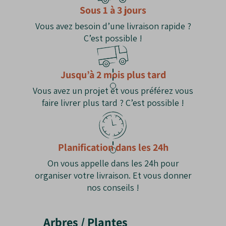
Les inconvénients du Pommier Evereste
Sous 1 à 3 jours
Vous avez besoin d’une livraison rapide ?
Fruits non comestibles
: Petites pommes
C’est possible !
acidulées
, appréciées par les oiseaux.
Croissance modérée
: Développement plus
lent
comparé aux pommiers fruitiers
.
Jusqu’à 2 mois plus tard
Taille nécessaire
: Une
taille légère
est
recommandée pour
maintenir une belle
Vous avez un projet et vous préférez vous
forme
.
faire livrer plus tard ? C’est possible !
Planification dans les 24h
On vous appelle dans les 24h pour
organiser votre livraison. Et vous donner
nos conseils !
Arbres / Plantes