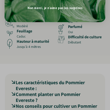
Distance de
acide
Usage
plantation
Non merci, je n'aime pas les surprises
Isolé, haie libre, verger
2 à 4 mètres
ornemental
Mellifère
Eau
Oui
Modéré
Parfumé
Feuillage
Oui
Caduc
Difficulté de culture
Hauteur à maturité
Débutant
Jusqu'à 4 mètres
Les caractéristiques du Pommier
Evereste :
Comment planter un Pommier
Le
pommier Evereste
(
Malus Evereste
),
Evereste ?
appartenant à la famille des
Rosaceae
, est un
Nos conseils pour cultiver un Pommier