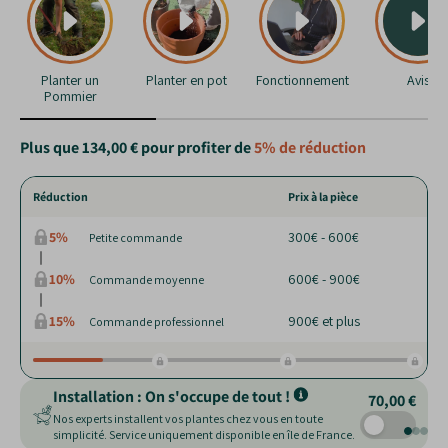
Planter un
Planter en pot
Fonctionnement
Avis
Pommier
Plus que
134,00 €
pour profiter de
5%
de réduction
Réduction
Prix à la pièce
5%
300€ - 600€
Petite commande
10%
600€ - 900€
Commande moyenne
15%
900€ et plus
Commande professionnel
Installation : On s'occupe de tout !
70,00 €
Nos experts installent vos plantes chez vous en toute
simplicité. Service uniquement disponible en île de France.