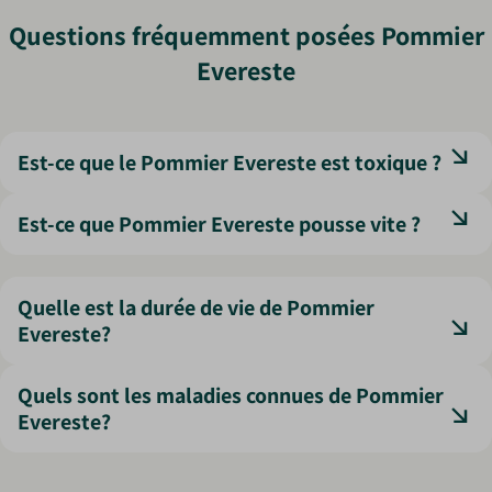
Questions fréquemment posées Pommier
Evereste
Est-ce que le Pommier Evereste est toxique ?
Non, il n’est pas toxique, mais ses fruits ne sont pas
Est-ce que Pommier Evereste pousse vite ?
comestibles.
Il a une croissance modérée, atteignant sa taille adulte
en une dizaine d’années.
Quelle est la durée de vie de Pommier
Evereste?
Un pommier Evereste peut vivre plusieurs décennies avec
Quels sont les maladies connues de Pommier
un bon entretien.
Evereste?
Le pommier Evereste est résistant mais peut être touché
par le puceron, l’oïdium et la tavelure.