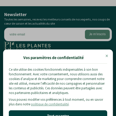
Newsletter
Toutes les semaines, recevez les meilleurs conseils de nos experts, nos coups de
cœur de saison et les actualités du site
×
1 chemin du pont de la planche,
Vos paramètres de confidentialité
77124 Chauconin-Neufmontiers
01 84 80 65 86
Ce site utilise des cookies fonctionnels indispensables à son bon
fonctionnement. Avec votre consentement, nous utilisons aussi des
contact@planteidf.fr
cookies d'analyse et de marketing pour comprendre comment notre
À propos
site est utilisé, mesurer l'efficacité de nos campagnes et personnaliser
les contenus et publicités. Ces données peuvent être partagées avec
Livraison
Les plantes
nos partenaires publicitaires et analytiques.
CGV
Vous pouvez modifier vos préférences à tout moment, ou en savoir
Arbustes
Mentions Légales & Confidentialité
Informations pratiques
plus dans notre
politique de confidentialité
.
Fruitiers
Conditions d'utilisation
Conseils
Notre Showroom
Politique de Remboursement
Location
Blog
Tout accepter