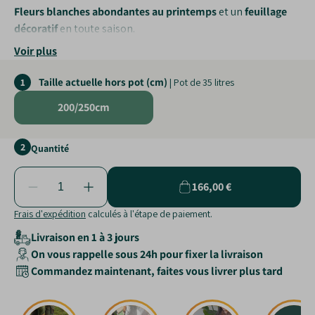
Fleurs blanches abondantes au printemps
et un
feuillage
décoratif
en toute saison.
Voir plus
Parfait pour sublimer un jardin tout en attirant les
pollinisateurs.
Taille actuelle hors pot (cm)
1
| Pot de 35 litres
Résistant et polyvalent
, il s’adapte à de nombreux
environnements.
200/250cm
Une
superbe fructification automnale
.
2
Quantité
166,00 €
Frais d'expédition
calculés à l'étape de paiement.
Livraison en 1 à 3 jours
On vous rappelle sous 24h pour fixer la livraison
Commandez maintenant, faites vous livrer plus tard