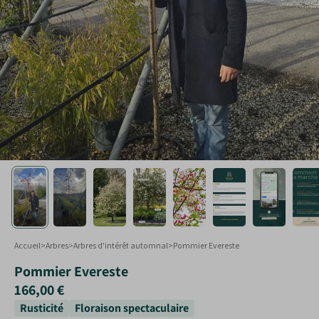
Touffe
Plantes taillées
Formes spéciales
Arbustes en jardinières
Accueil
>
Arbres
>
Arbres d'intérêt automnal
>
Pommier Evereste
Pommier Evereste
166,00 €
Rusticité
Floraison spectaculaire