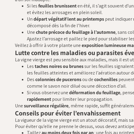
Si les
feuilles brunissent
en été, il s’agit souvent d’u
et évitez les arrosages en plein soleil.
Un
départ végétatif lent au printemps
peut indiquer
décomposé dès la fin de l’hiver.
Une
chute précoce du feuillage à l’automne
, sans co
Ajustez l’arrosage et paillez le pied pour stabiliser l
Veillez à offrir à votre plante une
exposition lumineuse ma
Lutte contre les maladies ou parasites év
La vigne vierge est peu sensible aux maladies, mais il est u
Les
taches noires ou brunes
sur les feuilles signalen
les feuilles atteintes et améliorez l’aération autour d
Des
colonnies de pucerons
ou de
cochenilles
peuvent 
comme le savon noir dilué ou une décoction d’ail.
Si vous observez une
déformation du feuillage
, pense
rapidement
pour limiter leur propagation.
Une
surveillance régulière
, même rapide, suffit généralem
Conseils pour éviter l’envahissement
La vigueur de la vigne vierge est un atout décoratif, mais s
Pour éviter qu’elle ne prenne le dessus, vous devez anticip
Taillez
au moins deux fois par an
: une fois au printe