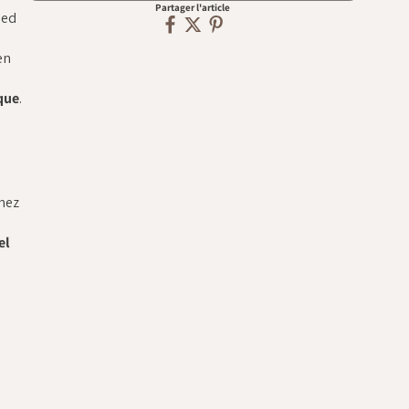
Partager l'article
ied
en
que
.
mez
el