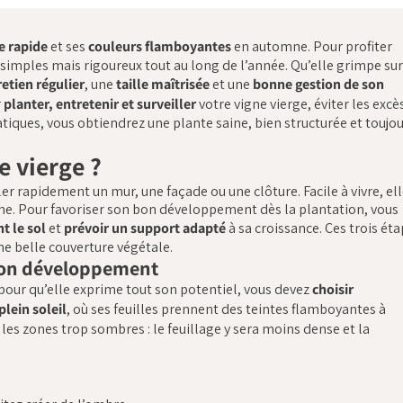
e rapide
et ses
couleurs flamboyantes
en automne. Pour profiter
simples mais rigoureux tout au long de l’année. Qu’elle grimpe sur
etien régulier
, une
taille maîtrisée
et une
bonne gestion de son
r
planter, entretenir et surveiller
votre vigne vierge, éviter les excè
atiques, vous obtiendrez une plante saine, bien structurée et toujo
 vierge ?
er rapidement un mur, une façade ou une clôture. Facile à vivre, el
omne. Pour favoriser son bon développement dès la plantation, vous
t le sol
et
prévoir un support adapté
à sa croissance. Ces trois ét
ne belle couverture végétale.
 bon développement
pour qu’elle exprime tout son potentiel, vous devez
choisir
 plein soleil
, où ses feuilles prennent des teintes flamboyantes à
z les zones trop sombres : le feuillage y sera moins dense et la