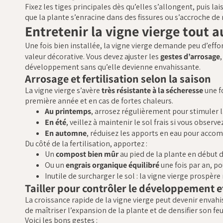
Fixez les tiges principales dès qu’elles s’allongent, puis la
que la plante s’enracine dans des fissures ou s’accroche 
Entretenir la vigne vierge tout a
Une fois bien installée, la vigne vierge demande peu d’effo
valeur décorative. Vous devez ajuster les
gestes d’arrosage
développement sans qu’elle devienne envahissante.
Arrosage et fertilisation selon la saison
La vigne vierge s’avère
très résistante à la sécheresse
une f
première année et en cas de fortes chaleurs.
Au printemps
, arrosez régulièrement pour stimuler l
En été
, veillez à maintenir le sol frais si vous obser
En automne
, réduisez les apports en eau pour acco
Du côté de la fertilisation, apportez :
Un
compost bien mûr
au pied de la plante en début 
Ou un
engrais organique équilibré
une fois par an, po
Inutile de surcharger le sol : la vigne vierge prosp
Tailler pour contrôler le développement et
La croissance rapide de la vigne vierge peut devenir envahi
de maîtriser l’expansion de la plante et de densifier son feu
Voici les bons gestes :