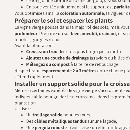
Le long d’une clôture ou d’une pergola, si vous souha
En zone ventée uniquement si le support est
parfait
Vous optimisez ainsi la
coloration automnale
, la vigueur d
Préparer le sol et espacer les plants
La vigne vierge pousse dans la majorité des sols, mais vous 
profondeur
. Préparez un sol
bien ameubli
,
drainant
, et si
lourdes, gorgées d’eau.
Avant la plantation :
Creusez un trou
deux fois plus large que la motte,
Ajoutez une couche de drainage
(graviers ou billes d’
Mélangez du compost
à la terre de rebouchage.
Respectez un
espacement de 2 à 3 mètres
entre chaque plan
s’étend rapidement.
Installer un support solide pour la croiss
Même si certaines variétés de vigne vierge s’accrochent seu
indispensable pour guider leur croissance dans les premi
plantation.
Utilisez :
Un
treillage solide
pour les murs,
Des
câbles métalliques tendus
sur une façade,
Une
pergola robuste
si vous visez un effet ombragean