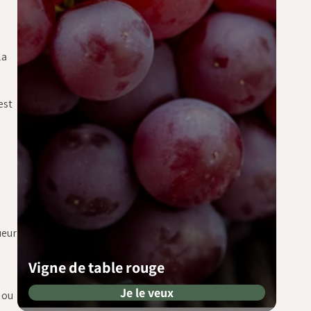
la
est
ueur
Vigne de table rouge
Je le veux
 ou