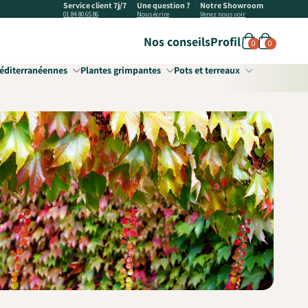
Service client 7j/7
Une question ?
Notre Showroom
01 84 80 65 86
Nous écrire
Venez nous voir
Nos conseils
Profil
0
0
éditerranéennes
Plantes grimpantes
Pots et terreaux