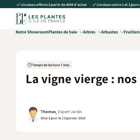
Livraison offerte à partir de 400€ d'achat
Livraison entre 1 et 3 jours
au
contenu
Notre Showroom
Plantes de haie
Arbres
Arbustes
Fruitiers
Temps de lecture 7 min.
La vigne vierge : nos
Thomas
,
Expert Jardin
Mise à jour le 13 janvier 2026