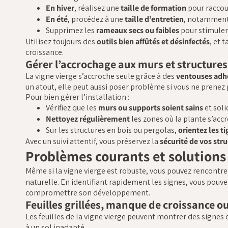
En hiver
, réalisez une
taille de formation
pour raccou
En été
, procédez à une
taille d’entretien
, notamment 
Supprimez les
rameaux secs ou faibles
pour stimuler
Utilisez toujours des
outils bien affûtés et désinfectés
, et 
croissance.
Gérer l’accrochage aux murs et structures
La vigne vierge s’accroche seule grâce à des
ventouses adh
un atout, elle peut aussi poser problème si vous ne prenez
Pour bien gérer l’installation :
Vérifiez que les
murs ou supports soient sains
et soli
Nettoyez régulièrement
les zones où la plante s’accr
Sur les structures en bois ou pergolas,
orientez les ti
Avec un suivi attentif, vous préservez la
sécurité de vos str
Problèmes courants et solutions
Même si la vigne vierge est robuste, vous pouvez rencontr
naturelle. En identifiant rapidement les signes, vous pouve
compromettre son développement.
Feuilles grillées, manque de croissance 
Les feuilles de la vigne vierge peuvent montrer des signes
à un sol inadapté.