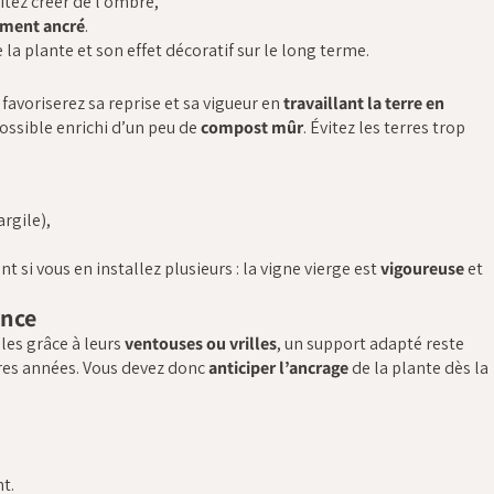
itez créer de l’ombre,
ement ancré
.
e la plante et son effet décoratif sur le long terme.
favoriserez sa reprise et sa vigueur en
travaillant la terre en
 possible enrichi d’un peu de
compost mûr
. Évitez les terres trop
argile),
t si vous en installez plusieurs : la vigne vierge est
vigoureuse
et
ance
les grâce à leurs
ventouses ou vrilles
, un support adapté reste
ères années. Vous devez donc
anticiper l’ancrage
de la plante dès la
t.