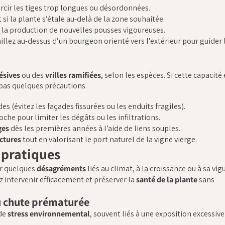
rcir les tiges trop longues ou désordonnées.
si la plante s’étale au-delà de la zone souhaitée.
 la production de nouvelles pousses vigoureuses.
taillez au-dessus d’un bourgeon orienté vers l’extérieur pour guider 
ésives
ou des
vrilles ramifiées
, selon les espèces. Si cette capacité 
 pas quelques précautions.
des (évitez les façades fissurées ou les enduits fragiles).
oche pour limiter les dégâts ou les infiltrations.
ges
dès les premières années à l’aide de liens souples.
uctures
tout en valorisant le port naturel de la vigne vierge.
 pratiques
er quelques
désagréments
liés au climat, à la croissance ou à sa vig
z intervenir efficacement et préserver la
santé de la plante
sans
ou chute prématurée
 de
stress environnemental
, souvent liés à une exposition excessive