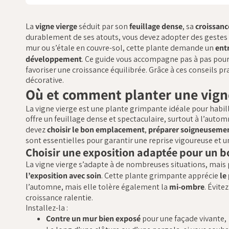
La
vigne vierge
séduit par son
feuillage dense
, sa
croissanc
durablement de ses atouts, vous devez adopter des gestes 
mur ou s’étale en couvre-sol, cette plante demande un
entr
développement
. Ce guide vous accompagne pas à pas pou
favoriser une croissance équilibrée. Grâce à ces conseils pr
décorative.
Où et comment planter une vigne
La vigne vierge est une plante grimpante idéale pour habill
offre un feuillage dense et spectaculaire, surtout à l’aut
devez
choisir le bon emplacement
,
préparer soigneusemen
sont essentielles pour garantir une reprise vigoureuse et u
Choisir une exposition adaptée pour un
La vigne vierge s’adapte à de nombreuses situations, mais 
l’exposition avec soin
. Cette plante grimpante apprécie
le
l’automne, mais elle tolère également la
mi-ombre
. Évite
croissance ralentie.
Installez-la :
Contre un mur bien exposé
pour une façade vivante,