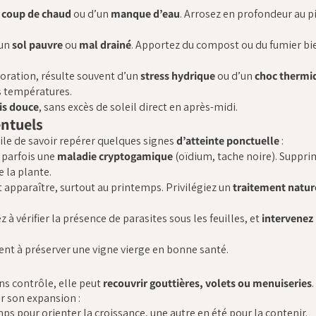
n
coup de chaud
ou d’un
manque d’eau
. Arrosez en profondeur au p
 un
sol pauvre
ou
mal drainé
. Apportez du compost ou du fumier bi
loration, résulte souvent d’un
stress hydrique
ou d’un
choc thermi
es températures.
is douce
, sans excès de soleil direct en après-midi.
entuels
tile de savoir repérer quelques signes
d’atteinte ponctuelle
:
t parfois une
maladie cryptogamique
(oïdium, tache noire). Suppri
e la plante.
apparaître, surtout au printemps. Privilégiez un
traitement natur
z à vérifier la présence de parasites sous les feuilles, et
intervenez
ent à préserver une vigne vierge en bonne santé.
ans contrôle, elle peut
recouvrir gouttières, volets ou menuiseries
.
er son expansion :
mps pour orienter la croissance, une autre en été pour la contenir.