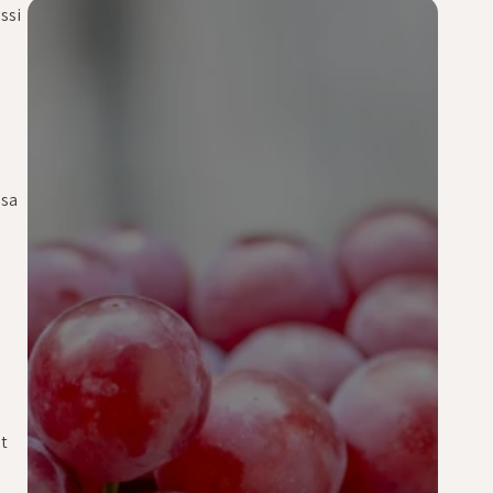
ssi
 sa
t