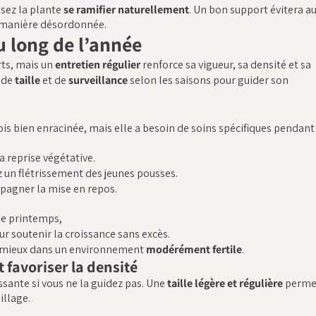
issez la plante
se ramifier naturellement
. Un bon support évitera au
de manière désordonnée.
u long de l’année
rts, mais un
entretien régulier
renforce sa vigueur, sa densité et sa
, de
taille
et de
surveillance
selon les saisons pour guider son
ois bien enracinée, mais elle a besoin de soins spécifiques pendant
a reprise végétative.
vez un flétrissement des jeunes pousses.
mpagner la mise en repos.
de printemps,
ur soutenir la croissance sans excès.
ère mieux dans un environnement
modérément fertile
.
 favoriser la densité
ssante si vous ne la guidez pas. Une
taille légère et régulière
perme
illage.